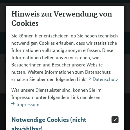
Hinweis zur Verwendung von
MENÜ
Cookies
Sie können hier entscheiden, ob Sie neben technisch
Service
notwendigen Cookies erlauben, dass wir statistische
Informationen vollständig anonym erfassen. Diese
berufsorientierung@bibb.de
Informationen helfen uns zu verstehen, wie
Besucherinnen und Besucher unsere Website
E-Mail:
nutzen. Weitere Informationen zum Datenschutz
berufsorientierung@bibb.de
erhalten Sie über den folgenden Link:
Datenschutz
Wer unsere Dienstleister sind, können Sie im
Impressum unter folgendem Link nachlesen:
© BMBFSFJ - Berufsorientierungsprogramm.
Impressum
Kontakt
Impressum
Erklärung zur Barrierefreiheit
Notwendige Cookies (nicht
Barriere melden
abwählbar)