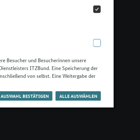
GUTE PRAXIS
SERVICE
Berufsorientierung digital
Meldungen und Termine
gestalten
Veranstaltungsdokus
Pädagogische Begleitung
Publikationen
BOP-Podcast
Arbeitsmaterialien
Vorlagen
Newsletter
sere Besucher und Besucherinnen unsere
Kontakt
Dienstleisters ITZBund. Eine Speicherung der
nschließend von selbst. Eine Weitergabe der
AUSWAHL BESTÄTIGEN
ALLE AUSWÄHLEN