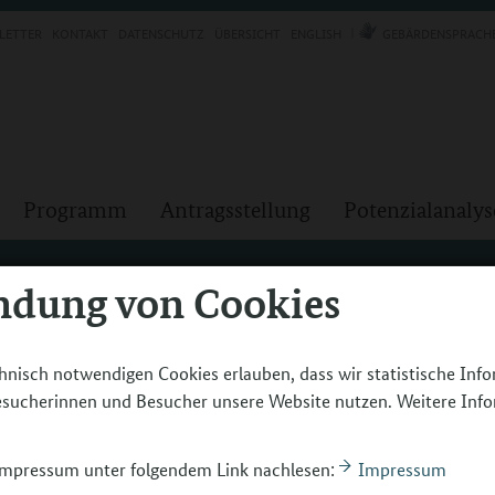
LETTER
KONTAKT
DATENSCHUTZ
ÜBERSICHT
ENGLISH
GEBÄRDENSPRACH
Programm
Antragsstellung
Potenzialanalys
ndung von Cookies
hnisch notwendigen Cookies erlauben, dass wir statistische Inf
Besucherinnen und Besucher unsere Website nutzen. Weitere Inf
 Impressum unter folgendem Link nachlesen:
Impressum