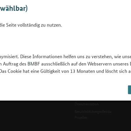
POTENZIALANALYSE
BO-TAGE
bwählbar)
Allgemeine
Allgemeine
Informationen
Informationen
ie Seite vollständig zu nutzen.
Qualitätsstandard PA
Qualitätsstandards BOT
2022
2024
Qualitätsstandards BOT
Einführung
2022
Individuelle
Standortbestimmung
Berufsfelder
nymisiert. Diese Informationen helfen uns zu verstehen, wie un
Beruflicher
 im Auftrag des BMBF ausschließlich auf den Webservern unseres 
Aufgabentypen
Anwendungsfall
Das Cookie hat eine Gültigkeit von 13 Monaten und löscht sich a
Reflexion und
Individuelle
Dokumentation
Standortbestimmung
Vor- und Nachbereitung
Reflexion und
Dokumentation
Berufsfeldübergreifende
Projekte