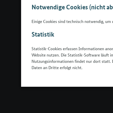
PROGRAMM
ANTRAGSSTELLUNG
Notwendige Cookies (nicht a
Allgemeine
Antrag stellen
Informationen
Rechtsgrundlagen
Einige Cookies sind technisch notwendig, um d
Projektlandkarte
FAQ Richtlinie 2022
Informationen für
(Antragsrunde 2026)
Statistik
Schulen
FAQ Richtlinie 2022
Informationen für Eltern
(Antragsrunde 2025)
Statistik-Cookies erfassen Informationen ano
Informationen für
FAQ Richtlinie 2022
Website nutzen. Die Statistik-Software läuft
Jugendliche
(Antragsrunde 2024)
Nutzungsinformationen findet nur dort statt. 
BOP am Gymnasium
Daten an Dritte erfolgt nicht.