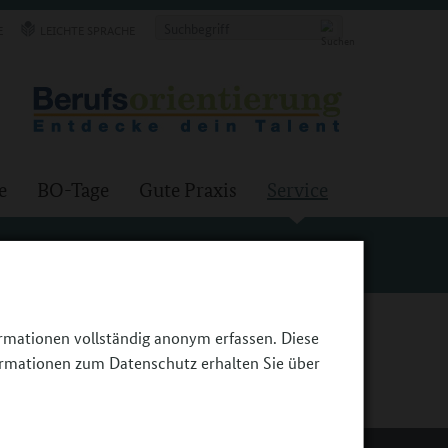
E
LEICHTE SPRACHE
e
BO-Tage
Gute Praxis
Service
ormationen vollständig anonym erfassen. Diese
ormationen zum Datenschutz erhalten Sie über