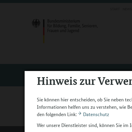
START
NEWS
Service
Hinweis zur Verwe
ledebur@bibb.de
Sie können hier entscheiden, ob Sie neben tec
E-Mail:
ledebur@bibb.de
Informationen helfen uns zu verstehen, wie 
den folgenden Link:
Datenschutz
Service
Kontakt
Wer unsere Dienstleister sind, können Sie im