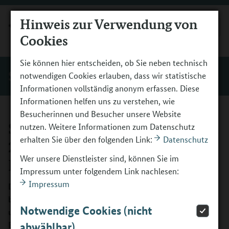
Hinweis zur Verwendung von
MENÜ
Cookies
Sie können hier entscheiden, ob Sie neben technisch
Start
notwendigen Cookies erlauben, dass wir statistische
Informationen vollständig anonym erfassen. Diese
Informationen helfen uns zu verstehen, wie
Besucherinnen und Besucher unsere Website
Schülerzertifikat Werkstatttage
nutzen. Weitere Informationen zum Datenschutz
erhalten Sie über den folgenden Link:
Datenschutz
2 (Feedback je Berufsfeld)
Wer unsere Dienstleister sind, können Sie im
Langfassung
Impressum unter folgendem Link nachlesen:
Impressum
Diese Vorlage ergänzt Vorlage 1 für Schülerzertifikate. Sie
bietet Platz für detaillierte Informationen zu Aufgaben
Notwendige Cookies (nicht
und beobachteten Stärken eines Jugendlichen. Je
Berufsfeld wird eine Vorlage ausgefüllt und in Verbindung
abwählbar)