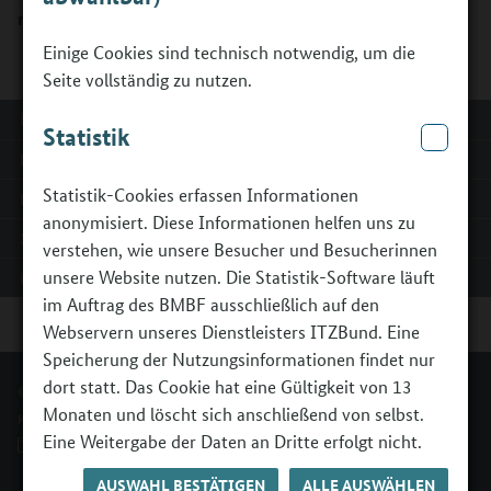
mit Zertifikat 1 genutzt.
Einige Cookies sind technisch notwendig, um die
Seite vollständig zu nutzen.
MEHR ZU:
Statistik
Homepage
Statistik-Cookies erfassen Informationen
Erweiterte Suche
anonymisiert. Diese Informationen helfen uns zu
Impressum
verstehen, wie unsere Besucher und Besucherinnen
unsere Website nutzen. Die Statistik-Software läuft
Erklärung zur Barrierefreiheit
im Auftrag des BMBF ausschließlich auf den
Webservern unseres Dienstleisters ITZBund. Eine
Speicherung der Nutzungsinformationen findet nur
dort statt. Das Cookie hat eine Gültigkeit von 13
© BMBFSFJ - Berufsorientierungsprogramm.
Monaten und löscht sich anschließend von selbst.
Kontakt
Impressum
Erklärung zur Barrierefreiheit
Eine Weitergabe der Daten an Dritte erfolgt nicht.
Barriere melden
AUSWAHL BESTÄTIGEN
ALLE AUSWÄHLEN