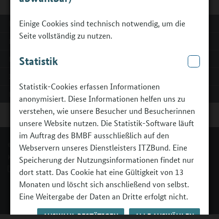
MEHR ZU:
Einige Cookies sind technisch notwendig, um die
Seite vollständig zu nutzen.
Homepage
Erweiterte Suche
Statistik
Impressum
Statistik-Cookies erfassen Informationen
Erklärung zur Barrierefreiheit
anonymisiert. Diese Informationen helfen uns zu
verstehen, wie unsere Besucher und Besucherinnen
unsere Website nutzen. Die Statistik-Software läuft
im Auftrag des BMBF ausschließlich auf den
© BMBFSFJ - Berufsorientierungsprogramm.
Webservern unseres Dienstleisters ITZBund. Eine
Kontakt
Impressum
Erklärung zur Barrierefreiheit
Speicherung der Nutzungsinformationen findet nur
Barriere melden
dort statt. Das Cookie hat eine Gültigkeit von 13
Monaten und löscht sich anschließend von selbst.
Eine Weitergabe der Daten an Dritte erfolgt nicht.
AUSWAHL BESTÄTIGEN
ALLE AUSWÄHLEN