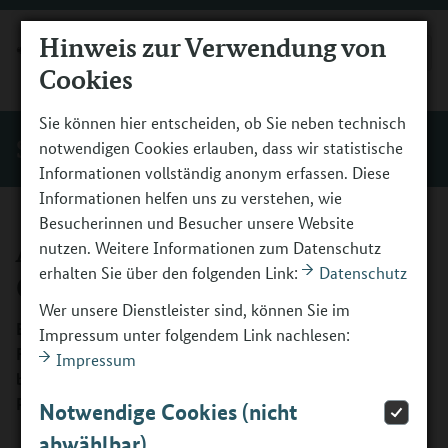
Hinweis zur Verwendung von
MENÜ
Cookies
Sie können hier entscheiden, ob Sie neben technisch
Start
notwendigen Cookies erlauben, dass wir statistische
Informationen vollständig anonym erfassen. Diese
Informationen helfen uns zu verstehen, wie
Besucherinnen und Besucher unsere Website
Arbeitshilfe: Patenschaften mit
nutzen. Weitere Informationen zum Datenschutz
erhalten Sie über den folgenden Link:
Datenschutz
Geflüchteten
Wer unsere Dienstleister sind, können Sie im
Bundesweit engagieren sich Menschen für die
Impressum unter folgendem Link nachlesen:
Flüchtlingsintegration. Aber auch die Ehrenamtlichen
Impressum
benötigen Unterstützung. Die Arbeitshilfe richtet sich an
Patinnen und Paten und die begleitenden Institutionen.
Notwendige Cookies (nicht
abwählbar)