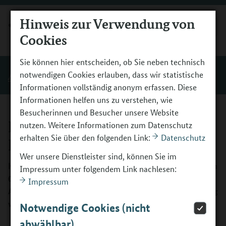
Hinweis zur Verwendung von
MENÜ
Cookies
Sie können hier entscheiden, ob Sie neben technisch
Antragstellung
notwendigen Cookies erlauben, dass wir statistische
Informationen vollständig anonym erfassen. Diese
Informationen helfen uns zu verstehen, wie
Besucherinnen und Besucher unsere Website
Häufige Fragen zur BOFplus-
nutzen. Weitere Informationen zum Datenschutz
erhalten Sie über den folgenden Link:
Datenschutz
Richtlinie
Wer unsere Dienstleister sind, können Sie im
Hier finden Sie häufige Fragen zur BOFplus-Richtlinie vom
Impressum unter folgendem Link nachlesen:
01.02.2024 zu Themen wie Antragsberechtigung,
Impressum
Antragstellung, Werkstatttage, Betriebsphase, Vermittlung
von Sprachkenntnissen, Projektbegleitung und Personal.
Notwendige Cookies (nicht
Richtlinie für die Förderrichtlinie des Bundesministeriums
abwählbar)