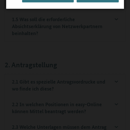
der schulischen Ausbildung möglich?
1.5 Was soll die erforderliche
Absichtserklärung von Netzwerkpartnern
beinhalten?
2. Antragstellung
2.1 Gibt es spezielle Antragsvordrucke und
wo finde ich diese?
2.2 In welchen Positionen in easy-Online
können Mittel beantragt werden?
2.3 Welche Unterlagen müssen dem Antrag