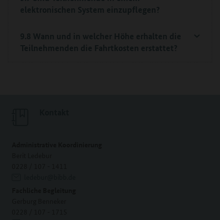
elektronischen System einzupflegen?
9.8 Wann und in welcher Höhe erhalten die
Teilnehmenden die Fahrtkosten erstattet?
Kontakt
Administrative Koordinierung
Berit Ledebur
0228 / 107 - 1411
ledebur@bibb.de
Fachliche Begleitung
Gerburg Benneker
0228 / 107 - 1715