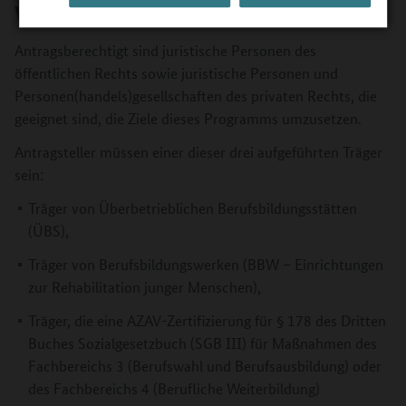
Wer ist antragsberechtigt?
Antragsberechtigt sind juristische Personen des
öffentlichen Rechts sowie juristische Personen und
Personen(handels)gesellschaften des privaten Rechts, die
geeignet sind, die Ziele dieses Programms umzusetzen.
Antragsteller müssen einer dieser drei aufgeführten Träger
sein:
Träger von Überbetrieblichen Berufsbildungsstätten
(ÜBS),
Träger von Berufsbildungswerken (BBW – Einrichtungen
zur Rehabilitation junger Menschen),
Träger, die eine AZAV-Zertifizierung für § 178 des Dritten
Buches Sozialgesetzbuch (SGB III) für Maßnahmen des
Fachbereichs 3 (Berufswahl und Berufsausbildung) oder
des Fachbereichs 4 (Berufliche Weiterbildung)