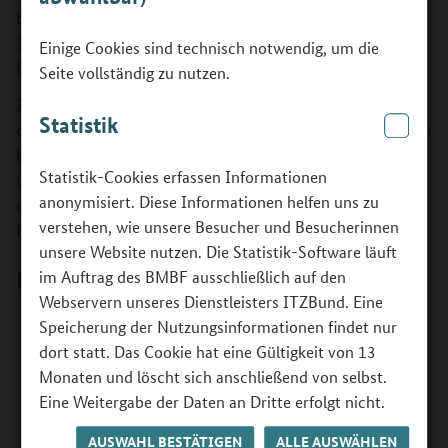
beim Bundesinstitut für Berufsbildung (BIBB) bis zum
31.12.2025 einen Projektantrag zur Durchführung eines
Einige Cookies sind technisch notwendig, um die
BOFplus-Kurses stellen.
Seite vollständig zu nutzen.
Zur Erstellung der Förderanträge ist die Nutzung des
Statistik
elektronischen Antragssystems easy-Online erforderlich. Es
besteht die Möglichkeit, den Antrag in elektronischer Form
Statistik-Cookies erfassen Informationen
über dieses Portal unter Nutzung des TAN-Verfahrens
anonymisiert. Diese Informationen helfen uns zu
einzureichen. Daneben ist auch eine Antragsstellung in
verstehen, wie unsere Besucher und Besucherinnen
Papierform möglich.
unsere Website nutzen. Die Statistik-Software läuft
Hinweis zur Antragsstellung:
im Auftrag des BMBF ausschließlich auf den
Webservern unseres Dienstleisters ITZBund. Eine
Speicherung der Nutzungsinformationen findet nur
Aufgrund der hohen Nachfrage und der aktuellen
dort statt. Das Cookie hat eine Gültigkeit von 13
Haushaltssituation ist eine Antragstellung nicht mehr
Monaten und löscht sich anschließend von selbst.
möglich.
Eine Weitergabe der Daten an Dritte erfolgt nicht.
AUSWAHL BESTÄTIGEN
ALLE AUSWÄHLEN