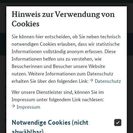
Hinweis zur Verwendung von
MENÜ
Cookies
Sie können hier entscheiden, ob Sie neben technisch
Das Programm
notwendigen Cookies erlauben, dass wir statistische
Informationen vollständig anonym erfassen. Diese
Informationen helfen uns zu verstehen, wie
Besucherinnen und Besucher unsere Website
Informationen zur
nutzen. Weitere Informationen zum Datenschutz
erhalten Sie über den folgenden Link:
Datenschutz
Antragstellung
Wer unsere Dienstleister sind, können Sie im
Hier erhalten Sie die Informationen, die Sie benötigen,
Impressum unter folgendem Link nachlesen:
wenn Sie einen Förderantrag für das Programm
Impressum
„Berufliche Orientierung für Personen mit Flucht- und
Migrationserfahrung (BOFplus)“ stellen möchten.
Notwendige Cookies (nicht
Mit der Förderrichtlinie (FR) vom 01.02.2024 können Sie
abwählbar)