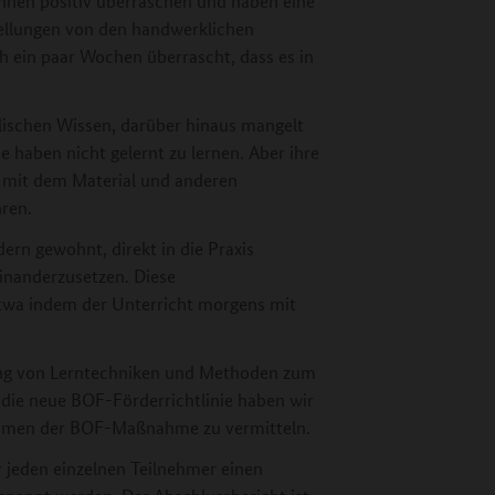
können positiv überraschen und haben eine
ellungen von den handwerklichen
h ein paar Wochen überrascht, dass es in
ischen Wissen, darüber hinaus mangelt
 haben nicht gelernt zu lernen. Aber ihre
 mit dem Material und anderen
hren.
ern gewohnt, direkt in die Praxis
einanderzusetzen. Diese
twa indem der Unterricht morgens mit
lung von Lerntechniken und Methoden zum
die neue BOF-Förderrichtlinie haben wir
ahmen der BOF-Maßnahme zu vermitteln.
jeden einzelnen Teilnehmer einen