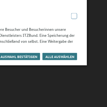
sere Besucher und Besucherinnen unsere
Dienstleisters ITZBund. Eine Speicherung der
nschließend von selbst. Eine Weitergabe der
AUSWAHL BESTÄTIGEN
ALLE AUSWÄHLEN