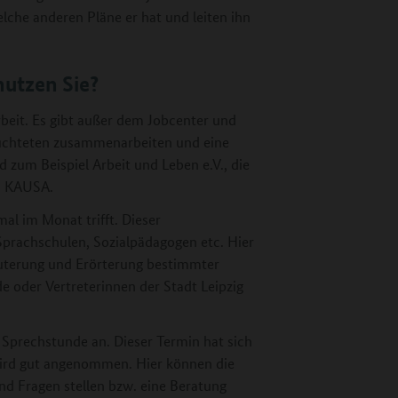
elche anderen Pläne er hat und leiten ihn
nutzen Sie?
rbeit. Es gibt außer dem Jobcenter und
flüchteten zusammenarbeiten und eine
nd zum Beispiel Arbeit und Leben e.V., die
d KAUSA.
mal im Monat trifft. Dieser
prachschulen, Sozialpädagogen etc. Hier
läuterung und Erörterung bestimmter
oder Vertreterinnen der Stadt Leipzig
 Sprechstunde an. Dieser Termin hat sich
ird gut angenommen. Hier können die
 Fragen stellen bzw. eine Beratung