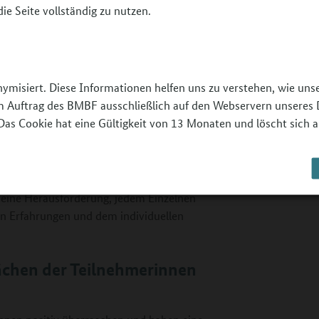
ie Seite vollständig zu nutzen.
isearbeit immer sofort ein?
ein langfristiger Prozess. Manche
zu und bitten mich um Unterstützung.
nymisiert. Diese Informationen helfen uns zu verstehen, wie un
der BOF-Maßnahme?
 im Auftrag des BMBF ausschließlich auf den Webservern unseres 
Das Cookie hat eine Gültigkeit von 13 Monaten und löscht sich a
schluss an die Maßnahme der
 Flüchtlinge im Handwerk“ (PerjuF-H)
eflüchtete, die direkt aus
Berufsschulen kommen. Diese Leute haben
s eine Herausforderung, jedem Einzelnen
en Erfahrungen und dem individuellen
ächen der Teilnehmerinnen