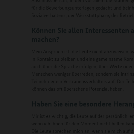
Abschlussbericht, in dem vor allem die Stärken 
für die Bewerbungsunterlagen gedacht und beinha
Sozialverhaltens, der Werkstattphase, des Betr
Können Sie allen Interessenten 
machen?
Mein Anspruch ist, die Leute nicht abzuweisen, w
in Kontakt zu bleiben und eine gemeinsame Komm
auch über die Sprache erfolgen, über Werte oder
Menschen weniger überreden, sondern sie intrin
Teilnehmer ein Vertrauensverhältnis auf. Der Te
können das oft übersehene Potenzial heben.
Haben Sie eine besondere Hera
Mir ist es wichtig, die Leute auf der persönlich
wenn ich ihnen für den Moment nicht helfen kan
Die Leute sprechen mich an, wenn sie mich auf der