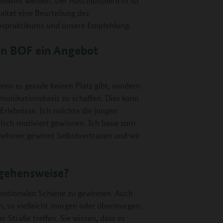
genannt werden. Der Abschlussbericht ist
ltet eine Beurteilung des
iebspraktikums und unsere Empfehlung.
an BOF ein Angebot
enn es gerade keinen Platz gibt, sondern
unikationsbasis zu schaffen. Dies kann
 Erlebnisse. Ich möchte die jungen
sisch motiviert gewinnen. Ich baue zum
ilnehmer gewinnt Selbstvertrauen und wir
ngehensweise?
-emotionalen Schiene zu gewinnen. Auch
n, so vielleicht morgen oder übermorgen.
 Straße treffen. Sie wissen, dass es