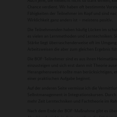
Auch jene, die vielleicht nicht so stark wirken, 
Chance verdient. Wir haben oft bestimmte Vorst
Fähigkeiten der Teilnehmer im Kopf und sind nac
Wirklichkeit ganz anders ist – meistens positiv.
Die Teilnehmenden haben häufig Lücken im schul
es vielen an Lernmethoden und Lerntechniken. Sie
Stärke liegt überraschenderweise oft im Umgang
Arbeitsweisen die aber zum gleichen Ergebnis fü
Die BOF-Teilnehmer sind es aus ihren Heimatländ
einzusteigen und sich erst dann mit Theorie aus
Herangehensweise sollte man berücksichtigen, e
einer praktischen Aufgabe beginnt.
Auf der anderen Seite vermisse ich die Vermitt
Selbstmanagement in Integrationskursen. Durch 
mehr Zeit Lerntechniken und Fachtheorie im R
Nach dem Ende der BOF-Maßnahme gibt es über 