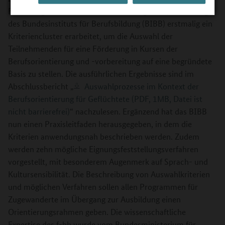
Forschungsinstitut Betriebliche Bildung (f-bb) im Auftrag
des Bundesinstituts für Berufsbildung (BIBB) erstmalig ein
Kriteriencluster erarbeitet, um die Auswahl der
Teilnehmenden für eine Förderung in Kursen der
Berufsorientierung und -vorbereitung auf eine begründete
Basis zu stellen. Die ausführlichen Ergebnisse sind im
Abschlussbericht „
Auswahlprozesse im Kontext der
Berufsorientierung für Geflüchtete (PDF, 1MB, Datei ist
nicht barrierefrei)
“ nachzulesen. Ergänzend hat das BIBB
nun einen Praxisleitfaden herausgegeben, in dem die
Kriterien anwendungsnah beschrieben werden. Zudem
werden zehn mögliche Eignungsfeststellungsverfahren
vorgestellt, mit besonderem Augenmerk auf Sprach- und
Kultursensibilität. Die Beschreibung von Auswahlkriterien
und möglichen Verfahren sollen allen Programmen für
Zugewanderte im Übergang zur Ausbildung einen
Orientierungsrahmen geben. Die wissenschaftliche
Expertise des f-bb wurde vom Bundesministerium für