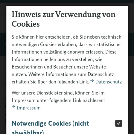
Hinweis zur Verwendung von
MENÜ
Cookies
Sie können hier entscheiden, ob Sie neben technisch
Querschnittsthemen
notwendigen Cookies erlauben, dass wir statistische
Informationen vollständig anonym erfassen. Diese
Informationen helfen uns zu verstehen, wie
Besucherinnen und Besucher unsere Website
Klare Kriterien für die
nutzen. Weitere Informationen zum Datenschutz
erhalten Sie über den folgenden Link:
Datenschutz
Teilnehmerauswahl
Wer unsere Dienstleister sind, können Sie im
Ausreichende Sprachkenntnisse im Deutschen,
Impressum unter folgendem Link nachlesen:
mathematische Grundkenntnisse, Interesse, Motivation
Impressum
und Orientiertheit sind zentrale Voraussetzungen für den
Beginn eines BOF-Kurses.
Notwendige Cookies (nicht
abwählbar)