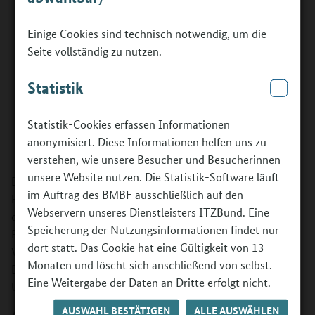
Einige Cookies sind technisch notwendig, um die
Seite vollständig zu nutzen.
Statistik
Statistik-Cookies erfassen Informationen
anonymisiert. Diese Informationen helfen uns zu
©
Fulvio Zanettini | BOP
verstehen, wie unsere Besucher und Besucherinnen
unsere Website nutzen. Die Statistik-Software läuft
Berufsbildungsstätten, die einen Kurs im Rahmen des
im Auftrag des BMBF ausschließlich auf den
Programms „Berufsorientierung für Flüchtlinge“ (BOF)
Webservern unseres Dienstleisters ITZBund. Eine
durchführen, müssen vor Beginn prüfen, ob interessierte
Speicherung der Nutzungsinformationen findet nur
Personen auch die Voraussetzungen für eine spätere
dort statt. Das Cookie hat eine Gültigkeit von 13
Vermittlung in die angestrebte Ausbildung oder
Monaten und löscht sich anschließend von selbst.
Einstiegsqualifizierung mitbringen. Dies ist kein einfaches
Eine Weitergabe der Daten an Dritte erfolgt nicht.
Unterfangen ….
AUSWAHL BESTÄTIGEN
ALLE AUSWÄHLEN
Zur Unterstützung dieser Aufgabe hat das