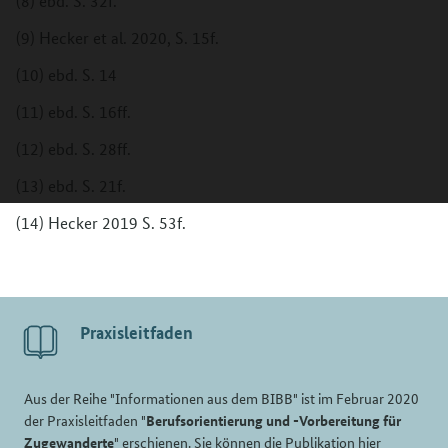
(8) ebd. S. 32f.
(9) Hecker et al. 2020, S. 15f.
(10) ebd. S. 14
(11) ebd. S. 16ff.
(12) ebd. S. 28ff.
(13) ebd. S. 21f.
(14) Hecker 2019 S. 53f.
Praxisleitfaden
Aus der Reihe "Informationen aus dem BIBB" ist im Februar 2020
der Praxisleitfaden "
Berufsorientierung und -Vorbereitung für
Zugewanderte
" erschienen. Sie können die Publikation hier