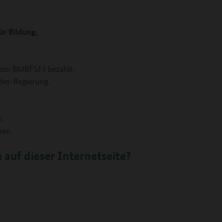
ür Bildung,
 vom BMBFSFJ bezahlt.
des-Regierung.
e.
men.
auf dieser Internetseite?