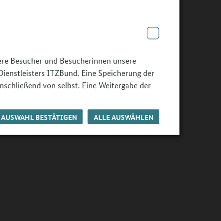
sere Besucher und Besucherinnen unsere
Dienstleisters ITZBund. Eine Speicherung der
nschließend von selbst. Eine Weitergabe der
AUSWAHL BESTÄTIGEN
ALLE AUSWÄHLEN