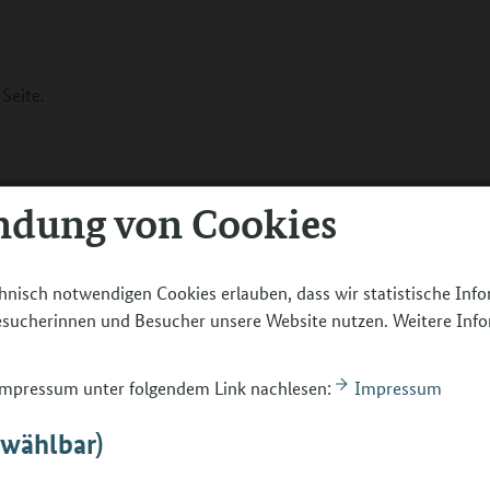
Seite.
ndung von Cookies
hnisch notwendigen Cookies erlauben, dass wir statistische Inf
Besucherinnen und Besucher unsere Website nutzen. Weitere Inf
 Impressum unter folgendem Link nachlesen:
Impressum
bwählbar)
s erklärt.