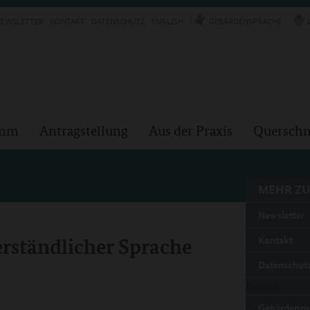
EWSLETTER
KONTAKT
DATENSCHUTZ
ENGLISH
GEBÄRDENSPRACHE
amm
Antragstellung
Aus der Praxis
Querschn
MEHR ZU
Newsletter
erständlicher Sprache
Kontakt
Datenschut
English
Gebärdensp