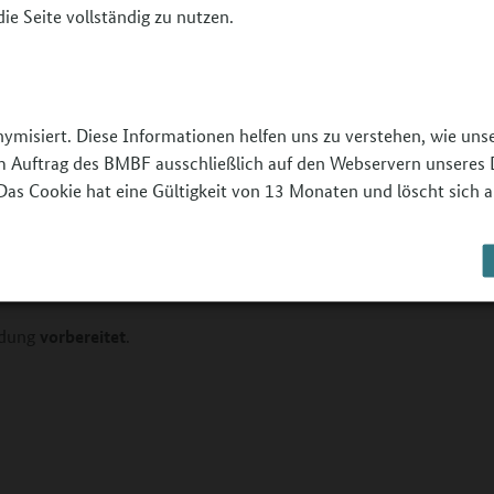
ie Seite vollständig zu nutzen.
nymisiert. Diese Informationen helfen uns zu verstehen, wie un
gramm?
 im Auftrag des BMBF ausschließlich auf den Webservern unseres 
finden?
Das Cookie hat eine Gültigkeit von 13 Monaten und löscht sich a
vorbereitet
ldung
.