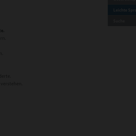
Leichte Spr
Suche
te.
rn.
n.
derte.
 verstehen.