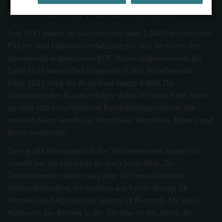
verschiedenen Herkunftsländern
Seit 2017 haben im Durchschnitt über 1.000 Personen mit
Flucht- und Migrationserfahrung pro Jahr an einem der
bundesweit angebotenen BOF-Kurse teilgenommen. Bis
Ende 2022 waren dies insgesamt 6.500 Teilnehmende,
Ende 2023 stieg die Anzahl auf knapp 8.000. Die
Umsetzung des Kurses erfolgte dabei im Verlauf der Jahre
an über 100 verschiedenen Berufsbildungsstätten. Die
meisten Kurse wurden in Nordrhein-Westfalen, Bayern und
Berlin angeboten.
Eine große Heterogenität der Teilnehmenden zeigte sich
sowohl bei der Herkunft als auch beim Alter. Die
Teilnehmenden kamen aus über 100 verschiedenen
Herkunftsländern, die meisten aus Syrien (knapp 28
Prozent) und Afghanistan (knapp 18 Prozent). Mit dem
Ausbruch des Krieges in der Ukraine ist der Anteil der