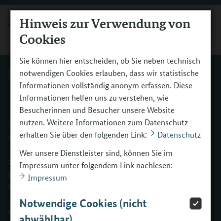
Hinweis zur Verwendung von
MENÜ
Cookies
Sie können hier entscheiden, ob Sie neben technisch
Start
notwendigen Cookies erlauben, dass wir statistische
Informationen vollständig anonym erfassen. Diese
Informationen helfen uns zu verstehen, wie
Besucherinnen und Besucher unsere Website
BOF-Evaluation: Das
nutzen. Weitere Informationen zum Datenschutz
erhalten Sie über den folgenden Link:
Datenschutz
Wichtigste in Kürze
Wer unsere Dienstleister sind, können Sie im
2023 ging nach sechsjähriger Laufzeit die Förderung von
Impressum unter folgendem Link nachlesen:
BOF zu Ende. Mit dem vom Bundesministerium für
Impressum
Bildung und Forschung finanzierten Programm
„Berufliche Orientierung für Zugewanderte (BOF)“ sollten
Notwendige Cookies (nicht
Geflüchtete und Zugewanderte auf eine Ausbildung
abwählbar)