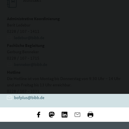
Administrative Koordinierung
Berit Ledebur
0228 / 107 - 1411
ledebur@bibb.de
Fachliche Begleitung
Gerburg Benneker
0228 / 107 - 1715
benneker@bibb.de
Hotline
Die Hotline ist von Montag bis Donnerstag von 9:30 Uhr – 14 Uhr
und am Freitag bis 13 Uhr erreichbar.
0228 / 107 - 1031
bofplus@bibb.de