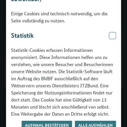
vorbereitet und vermittelt werden.
Einige Cookies sind technisch notwendig, um die
Seite vollständig zu nutzen.
Statistik
Statistik-Cookies erfassen Informationen
anonymisiert. Diese Informationen helfen uns zu
verstehen, wie unsere Besucher und Besucherinnen
unsere Website nutzen. Die Statistik-Software läuft
im Auftrag des BMBF ausschließlich auf den
Webservern unseres Dienstleisters ITZBund. Eine
Speicherung der Nutzungsinformationen findet nur
In der 2022 durchgeführten Evaluation befragte die
dort statt. Das Cookie hat eine Gültigkeit von 13
Prognos AG Teilnehmende, Projekt- und Betriebspersonal
Monaten und löscht sich anschließend von selbst.
sowie Netzwerkpartner zu ihren Erfahrungen.
Eine Weitergabe der Daten an Dritte erfolgt nicht.
Teilnehmende aus über 100
AUSWAHL BESTÄTIGEN
ALLE AUSWÄHLEN