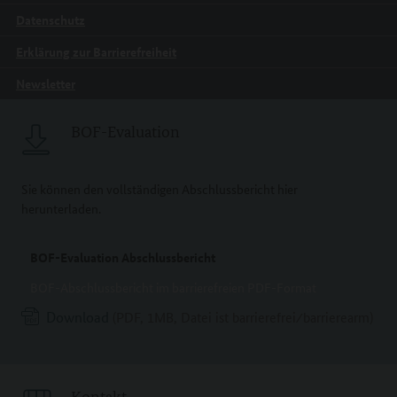
Datenschutz
Erklärung zur Barrierefreiheit
Newsletter
BOF-Evaluation
Sie können den vollständigen Abschlussbericht hier
herunterladen.
BOF-Evaluation Abschlussbericht
BOF-Abschlussbericht im barrierefreien PDF-Format
Download
(PDF, 1MB, Datei ist barrierefrei⁄barrierearm)
Kontakt