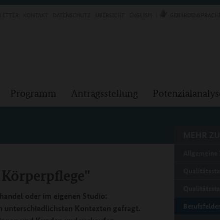
LETTER
KONTAKT
DATENSCHUTZ
ÜBERSICHT
ENGLISH
GEBÄRDENSPRACH
Programm
Antragsstellung
Potenzialanalys
MEHR ZU
Allgemeine 
 Körperpflege"
Qualitätsst
Qualitätsst
handel oder im eigenen Studio:
Berufsfelde
n unterschiedlichsten Kontexten gefragt.