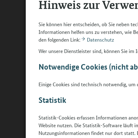
Hinweis zur Verwe
Wellness-Einrichtungen, Hotels, Kreuzfahrtschi
Film-, Fernseh- und Theaterproduktionen, Op
Sie können hier entscheiden, ob Sie neben tec
Informationen helfen uns zu verstehen, wie 
Drogerien, Parfümerien, Warenhäuser
den folgenden Link:
Datenschutz
Institute der haarkosmetischen Industrie
Wer unsere Dienstleister sind, können Sie im
Typische Tätigkeiten
Notwendige Cookies (nicht a
kosmetische Waren und Artikel verkaufen un
Kundschaft beraten und betreuen, Haare und 
Einige Cookies sind technisch notwendig, um d
gestalten und pflegen
Statistik
kosmetische Behandlungen unter Berücksichti
Voraussetzungen (Allergien etc.) durchführen u
Statistik-Cookies erfassen Informationen ano
Maßnahmen umsetzen
Website nutzen. Die Statistik-Software läuft
Behandlungsabläufe planen und bei der Organi
Nutzungsinformationen findet nur dort statt. 
Terminplanungen