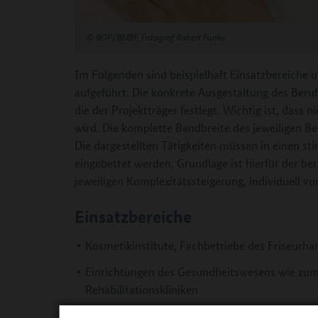
©
BOP/BMBF, Fotograf:Robert Funke
Im Folgenden sind beispielhaft Einsatzbereiche u
aufgeführt. Die konkrete Ausgestaltung des Beru
die der Projektträger festlegt. Wichtig ist, dass n
wird. Die komplette Bandbreite des jeweiligen Be
Die dargestellten Tätigkeiten müssen in einen 
eingebettet werden. Grundlage ist hierfür der ber
jeweiligen Komplexitätssteigerung, individuell vo
Einsatzbereiche
Kosmetikinstitute, Fachbetriebe des Friseurh
Einrichtungen des Gesundheitswesens wie zum
Rehabilitationskliniken
Altenheime