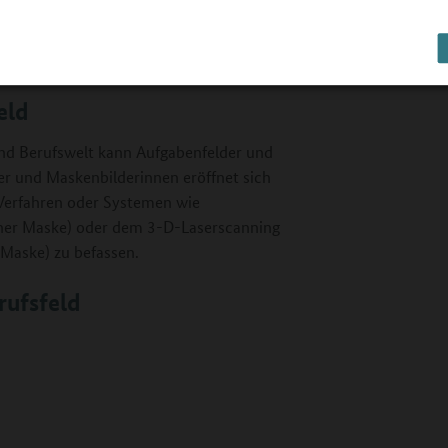
und Darstellerinnen schminken, Perücken,
chts- und Körperteile herstellen
eld
 und Berufswelt kann Aufgabenfelder und
er und Maskenbilderinnen eröffnet sich
 Verfahren oder Systemen wie
iner Maske) oder dem 3-D-Laserscanning
 Maske) zu befassen.
rufsfeld