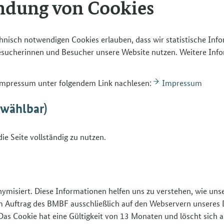
ndung von Cookies
ffe
ernhäuser, Fotoshootings, Modenschauen
hnisch notwendigen Cookies erlauben, dass wir statistische Inf
Besucherinnen und Besucher unsere Website nutzen. Weitere Inf
 Impressum unter folgendem Link nachlesen:
Impressum
bwählbar)
d anwenden
Kopfhaut pflegen, Hände und Nägel
ie Seite vollständig zu nutzen.
gung des Kundentyps und physischer
nd zu aktuellen Trends beraten,
nymisiert. Diese Informationen helfen uns zu verstehen, wie un
 im Auftrag des BMBF ausschließlich auf den Webservern unseres 
sation von Betriebsabläufen mitwirken,
Das Cookie hat eine Gültigkeit von 13 Monaten und löscht sich a