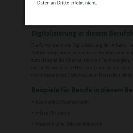
Daten an Dritte erfolgt nicht.
Maskenbildner/Maskenbilderinnen: Darsteller 
Haarteile und Bärte anfertigen, plastische Gesi
Digitalisierung in diesem Berufsf
Die fortschreitende Digitalisierung der Arbeits-
Anforderungsprofile verändern. Für Maskenbildn
zum Beispiel die Chance, sich mit Technologien,
beispielweise dem 3-D-Druck (zum Herstellen e
(Vermessung des Gesichtes zum Herstellen einer
Beispiele für Berufe in diesem Be
Kosmetiker/Kosmetikerin
Friseur/Friseurin
Maskenbildner/Maskenbildnerin