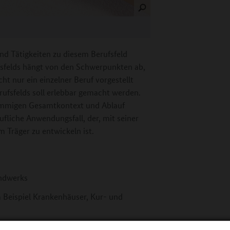
nd Tätigkeiten zu diesem Berufsfeld
fsfelds hängt von den Schwerpunkten ab,
icht nur ein einzelner Beruf vorgestellt
rufsfelds soll erlebbar gemacht werden.
stimmigen Gesamtkontext und Ablauf
ufliche Anwendungsfall, der, mit seiner
m Träger zu entwickeln ist.
andwerks
 Beispiel Krankenhäuser, Kur- und