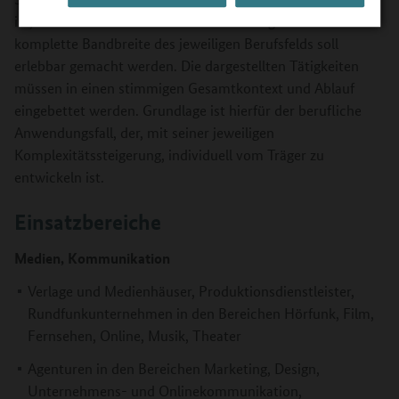
ist, dass nicht nur ein einzelner Beruf vorgestellt wird. Die
komplette Bandbreite des jeweiligen Berufsfelds soll
erlebbar gemacht werden. Die dargestellten Tätigkeiten
müssen in einen stimmigen Gesamtkontext und Ablauf
eingebettet werden. Grundlage ist hierfür der berufliche
Anwendungsfall, der, mit seiner jeweiligen
Komplexitätssteigerung, individuell vom Träger zu
entwickeln ist.
Einsatzbereiche
Medien, Kommunikation
Verlage und Medienhäuser, Produktionsdienstleister,
Rundfunkunternehmen in den Bereichen Hörfunk, Film,
Fernsehen, Online, Musik, Theater
Agenturen in den Bereichen Marketing, Design,
Unternehmens- und Onlinekommunikation,