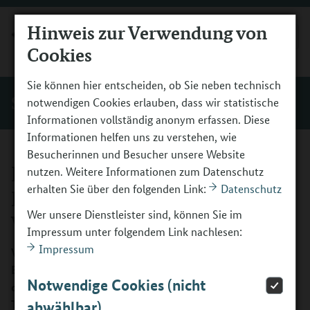
Hinweis zur Verwendung von
MENÜ
Cookies
Sie können hier entscheiden, ob Sie neben technisch
Start
notwendigen Cookies erlauben, dass wir statistische
Informationen vollständig anonym erfassen. Diese
Informationen helfen uns zu verstehen, wie
Besucherinnen und Besucher unsere Website
Berufsfeld „Medien,
nutzen. Weitere Informationen zum Datenschutz
erhalten Sie über den folgenden Link:
Datenschutz
Kommunikation,
Wer unsere Dienstleister sind, können Sie im
Veranstaltung, Druck“
Impressum unter folgendem Link nachlesen:
Impressum
Vom Filmdreh bis zur Veranstaltung einer Messe, von der
Erstellung einer Website bis zur Papierverarbeitung – in
Notwendige Cookies (nicht
diesem Berufsfeld geht es um Kreativität, Gestaltung,
Technik und Kommunikation.
abwählbar)