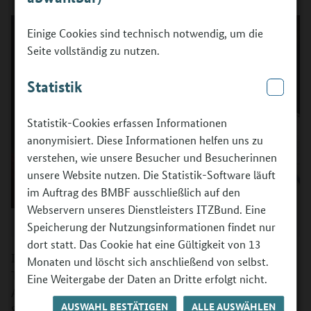
Einige Cookies sind technisch notwendig, um die
Seite vollständig zu nutzen.
Statistik
Statistik-Cookies erfassen Informationen
anonymisiert. Diese Informationen helfen uns zu
verstehen, wie unsere Besucher und Besucherinnen
unsere Website nutzen. Die Statistik-Software läuft
im Auftrag des BMBF ausschließlich auf den
Webservern unseres Dienstleisters ITZBund. Eine
©
BOP/BMBF/Fotografin: Anngeret Hultsch
Speicherung der Nutzungsinformationen findet nur
dort statt. Das Cookie hat eine Gültigkeit von 13
Im Folgenden sind beispielhaft Einsatzbereiche und
Monaten und löscht sich anschließend von selbst.
Tätigkeiten zu diesem Berufsfeld aufgeführt. Die konkrete
Eine Weitergabe der Daten an Dritte erfolgt nicht.
Ausgestaltung des Berufsfelds hängt von den
AUSWAHL BESTÄTIGEN
ALLE AUSWÄHLEN
Schwerpunkten ab, die der Projektträger festlegt. Wichtig