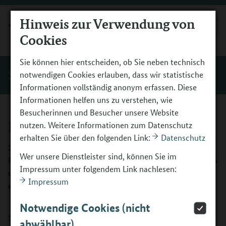
Hinweis zur Verwendung von
MENÜ
Cookies
Sie können hier entscheiden, ob Sie neben technisch
Start
notwendigen Cookies erlauben, dass wir statistische
Informationen vollständig anonym erfassen. Diese
Informationen helfen uns zu verstehen, wie
Besucherinnen und Besucher unsere Website
Berufsfelder
nutzen. Weitere Informationen zum Datenschutz
erhalten Sie über den folgenden Link:
Datenschutz
23 Berufsfelder sind in vier Berufshauptfelder sortiert. Im
Wer unsere Dienstleister sind, können Sie im
Folgenden finden Sie Einsatzbereiche, typische Tätigkeiten
Impressum unter folgendem Link nachlesen:
und beispielhafte Berufe zu dem jeweiligen Berufsfeld
Impressum
erläutert.
Notwendige Cookies (nicht
SOZIALES, PFLEGE, GESUNDHEIT
abwählbar)