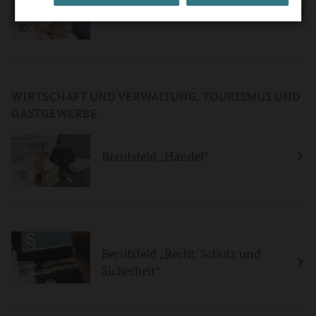
Berufsfeld „Pflege, Gesundheit"
©
WIRTSCHAFT UND VERWALTUNG, TOURISMUS UND
GASTGEWERBE
Berufsfeld „Handel“
©
Berufsfeld „Recht, Schutz und
Sicherheit“
©