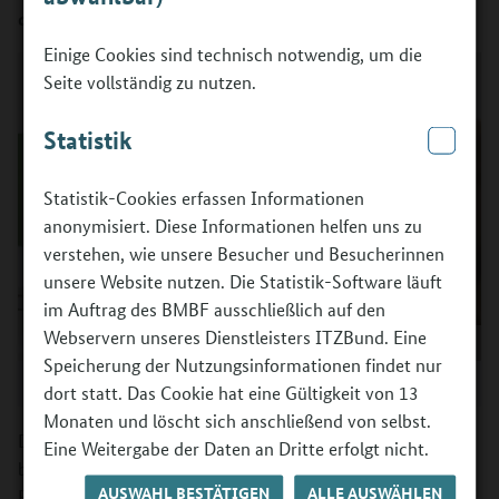
dem Kennenlernen der Berufsfelder statt.
Einige Cookies sind technisch notwendig, um die
Seite vollständig zu nutzen.
Statistik
Statistik-Cookies erfassen Informationen
anonymisiert. Diese Informationen helfen uns zu
verstehen, wie unsere Besucher und Besucherinnen
unsere Website nutzen. Die Statistik-Software läuft
im Auftrag des BMBF ausschließlich auf den
Webservern unseres Dienstleisters ITZBund. Eine
Speicherung der Nutzungsinformationen findet nur
©
BIBB/BOP, Fotograf: Robert Funke
dort statt. Das Cookie hat eine Gültigkeit von 13
Monaten und löscht sich anschließend von selbst.
Die Schülerinnen und Schüler einer Jahrgangsstufe
Eine Weitergabe der Daten an Dritte erfolgt nicht.
befinden sich oft an sehr unterschiedlichen Punkten ihres
AUSWAHL BESTÄTIGEN
ALLE AUSWÄHLEN
Prozesses der Beruflichen Orientierung. Die individuelle