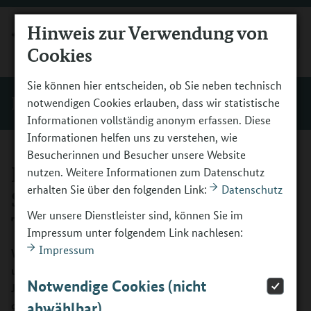
Hinweis zur Verwendung von
MENÜ
Cookies
Sie können hier entscheiden, ob Sie neben technisch
BO-Tage
notwendigen Cookies erlauben, dass wir statistische
Informationen vollständig anonym erfassen. Diese
Informationen helfen uns zu verstehen, wie
Besucherinnen und Besucher unsere Website
Individuelle
nutzen. Weitere Informationen zum Datenschutz
erhalten Sie über den folgenden Link:
Datenschutz
Standortbestimmung – BO
Wer unsere Dienstleister sind, können Sie im
Tage
Impressum unter folgendem Link nachlesen:
Impressum
Welche ersten Ideen und Vorstellungen zur Berufswelt
und zu ihrem künftigen Berufsleben bringen die
Notwendige Cookies (nicht
Jugendlichen mit? Die individuelle Standortbestimmung
der BO-Tage findet in Form eines kleinen Workshops vor
abwählbar)