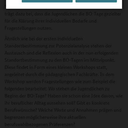
Standortbestimmung zu den praxisorientierten BO-Tagen
trägt dazu bei, dass die Jugendlichen die BO-Tage gezielter
für die Klärung ihrer individuellen Bedarfe und
Fragestellungen nutzen.
Ähnlich wie bei der ersten individuellen
Standortbestimmung zur Potenzialanalyse stehen der
Austausch und die Reflexion auch in der nun erfolgenden
Standortbestimmung zu den BO-Tagen im Mittelpunkt.
Diese findet in Form eines kleinen Workshops statt,
angeleitet durch die pädagogischen Fachkräfte. In dem
Workshop werden Fragestellungen wie zum Beispiel die
folgenden bearbeitet: Wo stehen die Jugendlichen zu
Beginn der BO-Tage? Haben sie schon eine Idee davon, wie
ihr beruflicher Alltag aussehen soll? Gibt es konkrete
Berufswünsche? Welche Werte und Annahmen prägen und
begrenzen möglicherweise ihre aktuellen
berufswahlbezogenen Präferenzen?