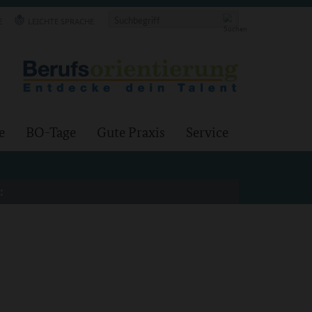
E
LEICHTE SPRACHE
e
BO-Tage
Gute Praxis
Service
: