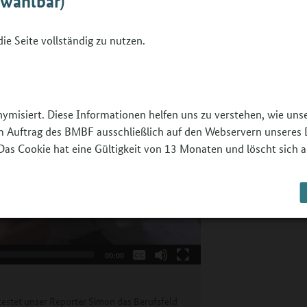
bwählbar)
n warten interessante Aufgaben!
ie Seite vollständig zu nutzen.
nymisiert. Diese Informationen helfen uns zu verstehen, wie un
 im Auftrag des BMBF ausschließlich auf den Webservern unseres 
Das Cookie hat eine Gültigkeit von 13 Monaten und löscht sich a
Keine
Deutsch
Englisch
00:00
estet unser Reporter Simon das Berufsfeld