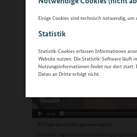
Notwendige Cookies (nicht a
Waren geht. Wer geschickt im Planen ist, auf de
Einige Cookies sind technisch notwendig, um d
Statistik
Statistik-Cookies erfassen Informationen ano
Website nutzen. Die Statistik-Software läuft
Nutzungsinformationen findet nur dort statt. 
Daten an Dritte erfolgt nicht.
00:00
BO-Tage: Berufsfeld Lager und Logistik
In den BO-Tagen des Berufsorientierungsprogramms t