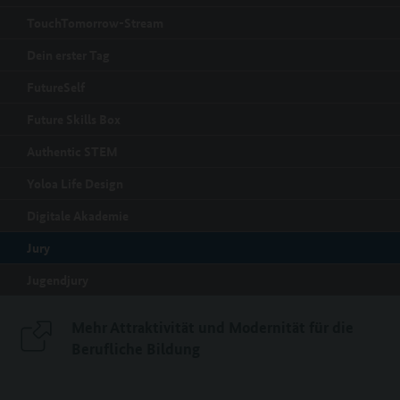
TouchTomorrow-Stream
Dein erster Tag
FutureSelf
Future Skills Box
Authentic STEM
Yoloa Life Design
Digitale Akademie
Jury
Jugendjury
Mehr Attraktivität und Modernität für die
Berufliche Bildung