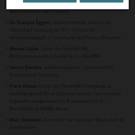
Münster, Sprecherin des Wissenschaftlichen Netzwerks
Berufsorientierung (WiN.BO)
Dr. Susanne Eggert
, Stellvertretende Leiterin der
Abteilung Forschung im JFF - Institut für
Medienpädagogik in Forschung und Praxis, München
Manuel Epker
, Leiter des Instituts für
Bildungskooperation GmbH & Co. KG (IfBk)
Hanno Gieseke
, Ausbildungsleiter Continental AG
Deutschland, Hannover
Frank Neises
, Leiter der Fachstelle Übergänge in
Ausbildung und Beruf (überaus) und der Servicestelle
Jugendberufsagenturen im Bundesinstitut für
Berufsbildung (BIBB), Bonn
Marc Sadowski
, Konrektor der Mannlich-Realschule in
Zweibrücken