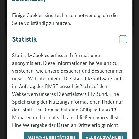
Einige Cookies sind technisch notwendig, um die
Seite vollständig zu nutzen.
Statistik
Die Jurymitglieder in alphabetischer Reihenfolge von links
oben nach rechts unten. Bildcollage aus privaten Fotos.
Statistik-Cookies erfassen Informationen
anonymisiert. Diese Informationen helfen uns zu
Prof. Dr. Tim Brüggemann,
Professor für Berufs- und
verstehen, wie unsere Besucher und Besucherinnen
Weiterbildungsmanagement sowie Prorektor der
unsere Website nutzen. Die Statistik-Software läuft
Fachhochschule des Mittelstandes (FHM), Bielefeld
im Auftrag des BMBF ausschließlich auf den
Dr. Christian Burisch
, Studiendirektor, Lehrer für Physik,
Webservern unseres Dienstleisters ITZBund. Eine
Informatik, Biologie und MINT-Koordinator am Leibniz-
Speicherung der Nutzungsinformationen findet nur
Gymnasium Essen
dort statt. Das Cookie hat eine Gültigkeit von 13
Monaten und löscht sich anschließend von selbst.
Prof. Dr. Katja Driesel-Lange
, Professorin für
Eine Weitergabe der Daten an Dritte erfolgt nicht.
Erziehungswissenschaft mit dem Schwerpunkt
Berufsorientierung an der Westfälischen Universität
AUSWAHL BESTÄTIGEN
ALLE AUSWÄHLEN