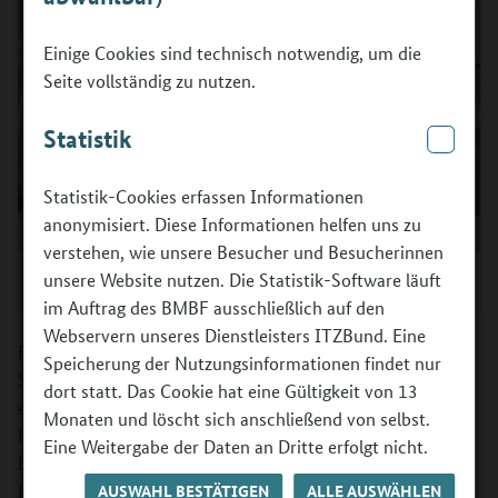
Einige Cookies sind technisch notwendig, um die
Seite vollständig zu nutzen.
Statistik
Statistik-Cookies erfassen Informationen
anonymisiert. Diese Informationen helfen uns zu
verstehen, wie unsere Besucher und Besucherinnen
©
Berufsorientierungsprogramm des BMBF / ANNEGRET HULTSCH
unsere Website nutzen. Die Statistik-Software läuft
Photography
im Auftrag des BMBF ausschließlich auf den
Webservern unseres Dienstleisters ITZBund. Eine
Ein stärkenorientiertes Feedback ergänzt die
Speicherung der Nutzungsinformationen findet nur
Selbstwahrnehmung der Schülerin oder des Schülers um
dort statt. Das Cookie hat eine Gültigkeit von 13
eine Außenperspektive. Im günstigsten Fall festigt Ihr
Monaten und löscht sich anschließend von selbst.
Feedback das Selbstbild der Jugendlichen im Verlauf des
Eine Weitergabe der Daten an Dritte erfolgt nicht.
Berufsorientierungsprozesses und ermuntert sie dazu,
AUSWAHL BESTÄTIGEN
ALLE AUSWÄHLEN
Neues auszuprobieren. Es kann die Selbstaufmerksamkeit