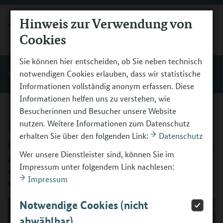
Hinweis zur Verwendung von
MENÜ
Cookies
Sie können hier entscheiden, ob Sie neben technisch
Gute Praxis
notwendigen Cookies erlauben, dass wir statistische
Informationen vollständig anonym erfassen. Diese
Informationen helfen uns zu verstehen, wie
Besucherinnen und Besucher unsere Website
Feedback geben
nutzen. Weitere Informationen zum Datenschutz
erhalten Sie über den folgenden Link:
Datenschutz
Mit Ihrem Feedback geben Sie den Schülern Rückmeldung
Wer unsere Dienstleister sind, können Sie im
zu ihrem Verhalten in bestimmten Situationen. Feedback
Impressum unter folgendem Link nachlesen:
erfordert eine vorherige sorgfältige Beobachtung und eine
Impressum
wertschätzende Haltung.
Notwendige Cookies (nicht
abwählbar)