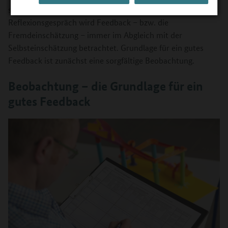
steigern und Selbstreflexionsprozesse auslösen. Im
Reflexionsgespräch wird Feedback – bzw. die
Fremdeinschätzung – immer im Abgleich mit der
Selbsteinschätzung betrachtet. Grundlage für ein gutes
Feedback ist zunächst eine sorgfältige Beobachtung.
Beobachtung – die Grundlage für ein
gutes Feedback