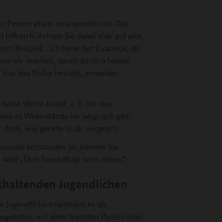
en Person etwas unangenehm ist. Das
 hilfreich. Achten Sie dabei aber auf eine
zum Beispiel: „Ich habe den Eindruck, dir
nen wir machen, damit du dich besser
a hier das Risiko besteht, jemanden
eine Worte findet, z. B. für eine
 wenn es Widerstände im Gespräch gibt.
ir doch, was gerade in dir vorgeht“).
spause entstanden ist, können Sie
 oder „Dich beschäftigt noch etwas“.
khaltenden Jugendlichen
le Jugendliche empfinden es als
ngenehm, mit einer fremden Person über