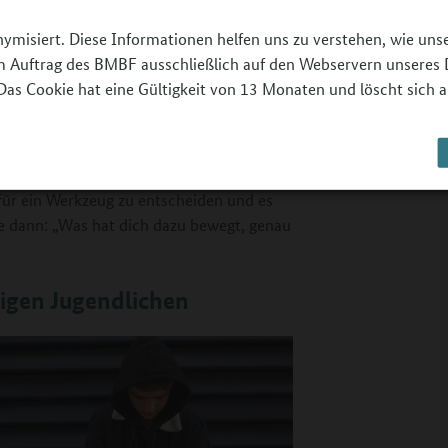
du morgen gerne aufwachen?“
nymisiert. Diese Informationen helfen uns zu verstehen, wie un
wählen, zum Beispiel mit Hilfe von
 im Auftrag des BMBF ausschließlich auf den Webservern unseres 
Das Cookie hat eine Gültigkeit von 13 Monaten und löscht sich a
fsfelderkundung, wie z. B. Zangen,
ten Sie mit der Frage: „Welche Erfahrung
u mit dem Werkzeug?“
h für ein Werkzeug zu entscheiden und es
ie dann: „Was hat dich dazu bewegt, genau
ligen Jugendlichen