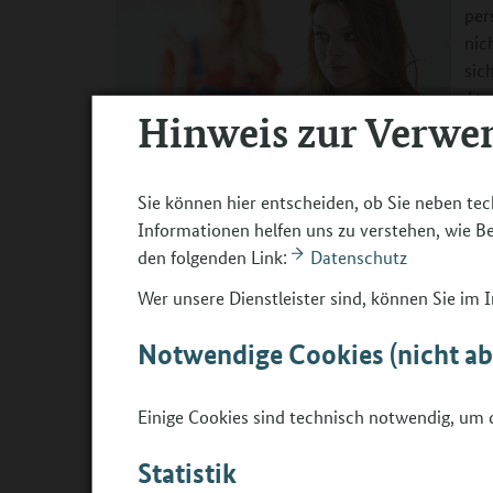
per
nic
sic
Atm
Hinweis zur Verwe
bre
deu
um 
©
izusek - gettyimages
Sie können hier entscheiden, ob Sie neben tec
Erk
Informationen helfen uns zu verstehen, wie 
aus
den folgenden Link:
Datenschutz
Werkstatttagen geht. Überlegen Sie sich bereits
als „Ice Breaker“ dienen können.
Wer unsere Dienstleister sind, können Sie im
Ideen für einen gelungenen Gesprächseinstieg:
Notwendige Cookies (nicht a
Begrüßen Sie die Schülerin oder den Schüler be
Beginnen Sie das Gespräch mit einer lebenswel
Einige Cookies sind technisch notwendig, um d
Handballspiel gestern gesehen?“
Statistik
Beginnen Sie das Gespräch mit einer Wunderfra