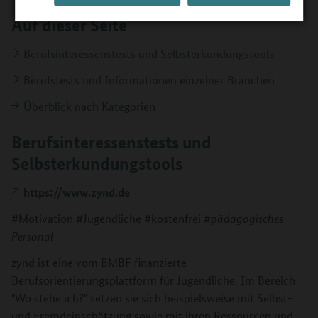
Auf dieser Seite
Berufsinteressenstests und Selbsterkundungstools
Berufstests und Informationen einzelner Branchen
Überblick nach Kategorien
Berufsinteressenstests und
Selbsterkundungstools
https://www.zynd.de
#Motivation #Jugendliche #kostenfrei
#pädagogisches
Personal
zynd ist eine vom BMBF finanzierte
Berufsorientierungsplattform für Jugendliche. Im Bereich
"Wo stehe ich?" setzen sie sich beispielsweise mit Selbst-
und Fremdeinschätzung sowie mit ihren Ressourcen und