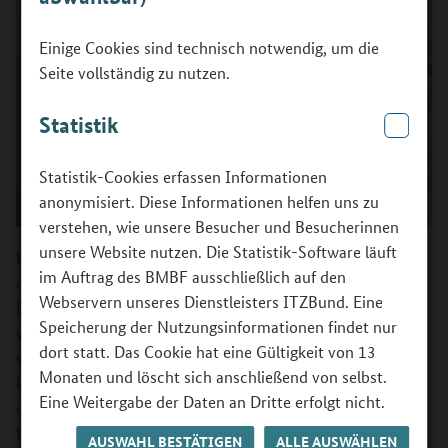
Einige Cookies sind technisch notwendig, um die
Seite vollständig zu nutzen.
Statistik
Statistik-Cookies erfassen Informationen
anonymisiert. Diese Informationen helfen uns zu
verstehen, wie unsere Besucher und Besucherinnen
unsere Website nutzen. Die Statistik-Software läuft
Erreicht wird dies durch die Auseinandersetzung mit den
im Auftrag des BMBF ausschließlich auf den
eigenen Stärken, Werten, Fähigkeiten und Interessen.
Webservern unseres Dienstleisters ITZBund. Eine
Darüber hinaus soll den Jugendlichen aber auch deutlich
Speicherung der Nutzungsinformationen findet nur
werden, wie diese in Bezug zu Berufswahl und Arbeitswelt
dort statt. Das Cookie hat eine Gültigkeit von 13
stehen. Der Schwerpunkt der digitalen Angebote zur
Monaten und löscht sich anschließend von selbst.
Unterstützung dieser Phase liegt vor allem in
Eine Weitergabe der Daten an Dritte erfolgt nicht.
unterschiedlichen Selbsterkundungstools und
Berufsinteressenstests.
AUSWAHL BESTÄTIGEN
ALLE AUSWÄHLEN