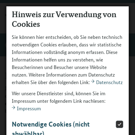
Hinweis zur Verwendung von
MENÜ
Cookies
Sie können hier entscheiden, ob Sie neben technisch
Gute Praxis
notwendigen Cookies erlauben, dass wir statistische
Informationen vollständig anonym erfassen. Diese
Informationen helfen uns zu verstehen, wie
Besucherinnen und Besucher unsere Website
Einstimmen
nutzen. Weitere Informationen zum Datenschutz
erhalten Sie über den folgenden Link:
Datenschutz
In der Phase des Einstimmens geht es vor allem darum,
Wer unsere Dienstleister sind, können Sie im
die Jugendlichen dafür zu öffnen, Verantwortung für die
Impressum unter folgendem Link nachlesen:
eigene Berufsorientierung zu übernehmen und
Impressum
berufswahlbezogene Selbstreflexionsprozesse anzuregen.
Notwendige Cookies (nicht
abwählbar)