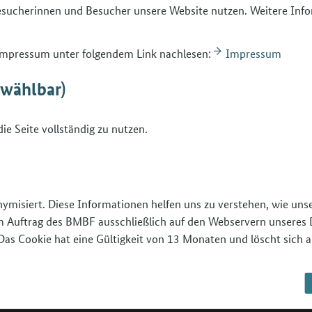
Besucherinnen und Besucher unsere Website nutzen. Weitere Inf
olle. Aber auch die Fähigkeit,
 zu behalten, ist hierfür bedeutsam.
 Impressum unter folgendem Link nachlesen:
Impressum
en, dass es sich bei der Erarbeitung
bwählbar)
sbildung oder ein Studium um einen
 handelt. Sie haben Vorstellungen über die
ie Seite vollständig zu nutzen.
en, dass unterschiedliche Wege zum Ziel
n, sind sie in der Lage, Hilfen zu
eren das Ergebnis ihres Tuns in Hinblick
nymisiert. Diese Informationen helfen uns zu verstehen, wie un
 im Auftrag des BMBF ausschließlich auf den Webservern unseres 
 Schwierigkeiten aktiv und
Das Cookie hat eine Gültigkeit von 13 Monaten und löscht sich a
 Problemvermeidung. Sie können sich
hten und das Problem als vorübergehend
n Sie begreifen Rückschläge als