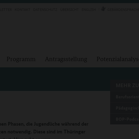
LETTER
KONTAKT
DATENSCHUTZ
ÜBERSICHT
ENGLISH
GEBÄRDENSPRACH
Programm
Antragsstellung
Potenzialanalys
MEHR ZU
Berufsorient
Pädagogisc
BOP-Podca
enen Phasen, die Jugendliche während der
en notwendig. Diese sind im Thüringer