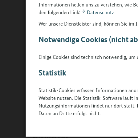
Informationen helfen uns zu verstehen, wie 
Studienberater in der Hochschule) eine zentrale R
den folgenden Link:
Datenschutz
Informationen zu sammeln, zu dokumentieren und
Wer unsere Dienstleister sind, können Sie im
Problemlösen
Berufswahlkompetente Jugendliche können erkenn
Notwendige Cookies (nicht a
einer gut begründeten Entscheidung für eine Au
längerfristigen Problemlöseprozess mit Teilzielen
Einige Cookies sind technisch notwendig, um d
Facetten einer Berufswahlentscheidung und wiss
führen können. Wenn sie auf Schwierigkeiten stoße
Statistik
aktivieren. Sie führen ihren Plan aus und reflekti
auf ihr Ziel.
Statistik-Cookies erfassen Informationen ano
Stressmanagement
Website nutzen. Die Statistik-Software läuft
Berufswahlkompetente Jugendliche reagieren auf
Nutzungsinformationen findet nur dort statt. 
problemfokussiert und nicht mit Abwarten oder
Daten an Dritte erfolgt nicht.
selbst beruhigen, indem sie auf ihre Stärken ac
und nicht allein durch sie verursacht wahrnehme
Lernmöglichkeit.