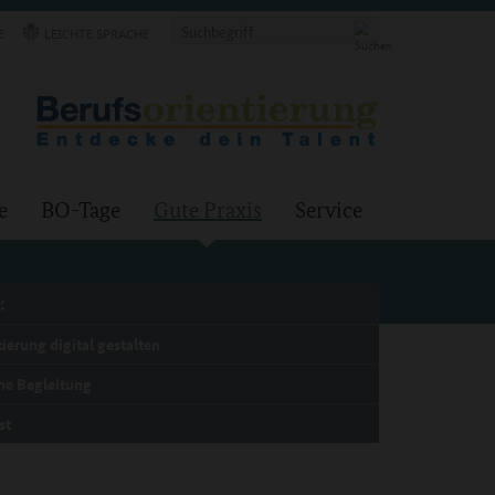
E
LEICHTE SPRACHE
e
BO-Tage
Gute Praxis
Service
:
ierung digital gestalten
he Begleitung
st