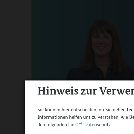
Hinweis zur Verwe
Sie können hier entscheiden, ob Sie neben tec
Informationen helfen uns zu verstehen, wie 
den folgenden Link:
Datenschutz
Claudia Pusch und Felix Seibert-Daiker