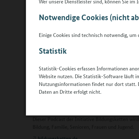
Wer unsere Dienstleister sind, können Sie im
©
menazoo photography /bmbfsfj
Notwendige Cookies (nicht a
Einige Cookies sind technisch notwendig, um d
Moderator: Felix Seibert-Daiker
Statistik
Expertin: Claudia Pusch
www.claudia-pusch.d
Statistik-Cookies erfassen Informationen ano
Weitere Informationen Thema „Innere Haltung“ f
Website nutzen. Die Statistik-Software läuft
Begleitung" auf der Website des Berufsorientie
Nutzungsinformationen findet nur dort statt. 
Bundesbildungsministeriums.
Daten an Dritte erfolgt nicht.
Pädagogische Begleitung - Berufsorientieru
Dieser Podcast der Initiative Bildungsketten wi
Bildung, Familie, Senioren, Frauen und Jugend.
bildungsketten.de