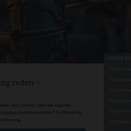
MEHR ZU
#18 Geschle
ng reden –
#17 Geschle
#16 Eltern 
#15 Eltern e
chen den Impuls, über die eigenen
#14 BO bei 
hingegen kontraproduktiv? So führst du
ientierung.
#13 BO bei 