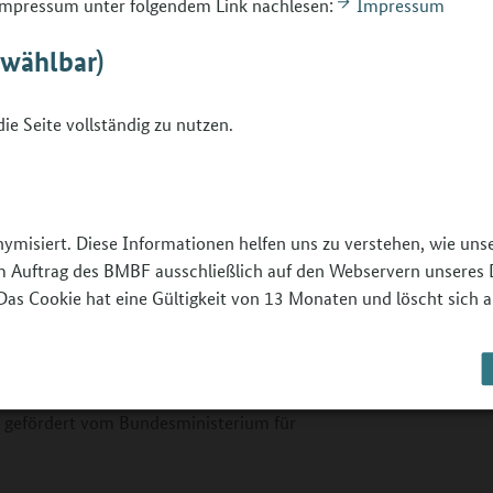
 Impressum unter folgendem Link nachlesen:
Impressum
bwählbar)
ie Seite vollständig zu nutzen.
e
nymisiert. Diese Informationen helfen uns zu verstehen, wie un
indest du im Dossier "Pädagogische
 im Auftrag des BMBF ausschließlich auf den Webservern unseres 
rungsprogramms des
Das Cookie hat eine Gültigkeit von 13 Monaten und löscht sich a
ngsprogramm
rd gefördert vom Bundesministerium für