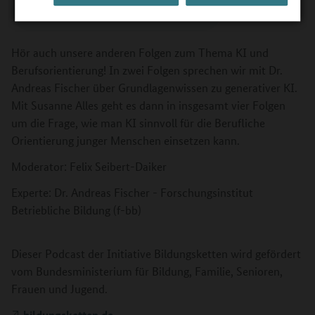
Hör auch unsere anderen Folgen zum Thema KI und
Berufsorientierung! In zwei Folgen sprechen wir mit Dr.
Andreas Fischer über Grundlagenwissen zu generativer KI.
Mit Susanne Alles geht es dann in insgesamt vier Folgen
um die Frage, wie man KI sinnvoll für die Berufliche
Orientierung junger Menschen einsetzen kann.
Moderator: Felix Seibert-Daiker
Experte: Dr. Andreas Fischer - Forschungsinstitut
Betriebliche Bildung (f-bb)
Dieser Podcast der Initiative Bildungsketten wird gefördert
vom Bundesministerium für Bildung, Familie, Senioren,
Frauen und Jugend.
bildungsketten.de