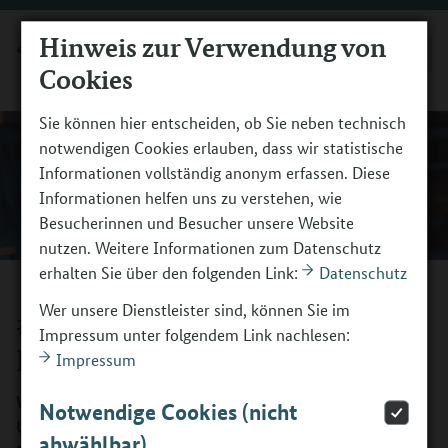
Hinweis zur Verwendung von
MENÜ
Cookies
Sie können hier entscheiden, ob Sie neben technisch
notwendigen Cookies erlauben, dass wir statistische
Informationen vollständig anonym erfassen. Diese
Informationen helfen uns zu verstehen, wie
Besucherinnen und Besucher unsere Website
nutzen. Weitere Informationen zum Datenschutz
erhalten Sie über den folgenden Link:
Datenschutz
Wer unsere Dienstleister sind, können Sie im
#07 Basics zu generativer KI –
Impressum unter folgendem Link nachlesen:
Praxistipps
Impressum
Was ist Prompting? Welche KI-Tools bieten echte Hilfe?
Notwendige Cookies (nicht
Und wo ist gesunde Skepsis sinnvoll? Mit diesem
abwählbar)