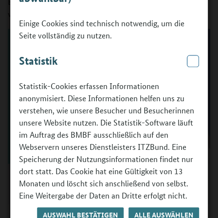
Basiswissen kannst du KI-Tools souverän und
verantwortungsvoll in der Pädagogik einsetzen.
Einige Cookies sind technisch notwendig, um die
Seite vollständig zu nutzen.
Statistik
Statistik-Cookies erfassen Informationen
anonymisiert. Diese Informationen helfen uns zu
verstehen, wie unsere Besucher und Besucherinnen
unsere Website nutzen. Die Statistik-Software läuft
im Auftrag des BMBF ausschließlich auf den
Webservern unseres Dienstleisters ITZBund. Eine
Speicherung der Nutzungsinformationen findet nur
dort statt. Das Cookie hat eine Gültigkeit von 13
Dr. Andreas Fischer - Forschungsinstitut Betriebliche Bildung
Monaten und löscht sich anschließend von selbst.
(f-bb) und Felix Seibert-Daiker
©
BMBFSFJ / Foto: Shirin Valentine
Eine Weitergabe der Daten an Dritte erfolgt nicht.
AUSWAHL BESTÄTIGEN
ALLE AUSWÄHLEN