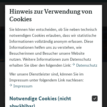
Hinweis zur Verwendung von
MENÜ
Cookies
Sie können hier entscheiden, ob Sie neben technisch
notwendigen Cookies erlauben, dass wir statistische
Informationen vollständig anonym erfassen. Diese
Informationen helfen uns zu verstehen, wie
Besucherinnen und Besucher unsere Website
nutzen. Weitere Informationen zum Datenschutz
erhalten Sie über den folgenden Link:
Datenschutz
Wer unsere Dienstleister sind, können Sie im
#10 Berufsorientierung und KI
Impressum unter folgendem Link nachlesen:
– Anwendungsbeispiele für den
Impressum
Unterricht und Datenschutz
Notwendige Cookies (nicht
Berufsstart ohne KI-Skills? Heute kaum noch vorstellbar.
abwählbar)