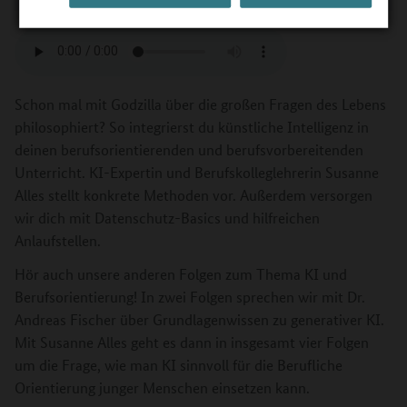
Schon mal mit Godzilla über die großen Fragen des Lebens
philosophiert?
So integrierst du
künstliche Intelligenz in
deinen berufsorientierenden und berufsvorbereitenden
Unterricht. KI-Expertin und Berufskolleglehrerin Susanne
Alles stellt konkrete Methoden vor. Außerdem versorgen
wir dich mit Datenschutz-Basics und hilfreichen
Anlaufstellen.
Hör auch unsere anderen Folgen zum Thema KI und
Berufsorientierung! In zwei Folgen sprechen wir mit Dr.
Andreas Fischer über Grundlagenwissen zu generativer KI.
Mit Susanne Alles geht es dann in insgesamt vier Folgen
um die Frage, wie man KI sinnvoll für die Berufliche
Orientierung junger Menschen einsetzen kann.