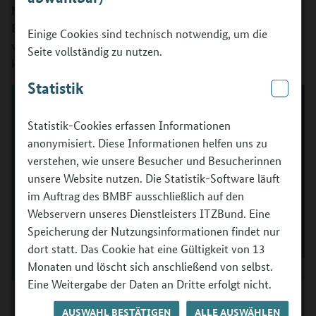
Mit diesen Methoden machst du Jugendliche fit für KI im
Berufsleben. Und: Datenschutz – das, was du wirklich
Einige Cookies sind technisch notwendig, um die
wissen musst und wem du alle deine Fragen stellen
Seite vollständig zu nutzen.
kannst.
Statistik
Statistik-Cookies erfassen Informationen
anonymisiert. Diese Informationen helfen uns zu
verstehen, wie unsere Besucher und Besucherinnen
unsere Website nutzen. Die Statistik-Software läuft
im Auftrag des BMBF ausschließlich auf den
Webservern unseres Dienstleisters ITZBund. Eine
Speicherung der Nutzungsinformationen findet nur
dort statt. Das Cookie hat eine Gültigkeit von 13
Monaten und löscht sich anschließend von selbst.
Eine Weitergabe der Daten an Dritte erfolgt nicht.
Susanne Alles und Felix Seibert-Daiker
©
BMBFSFJ / Foto: Anni Pekie und Shirin Valentine
AUSWAHL BESTÄTIGEN
ALLE AUSWÄHLEN