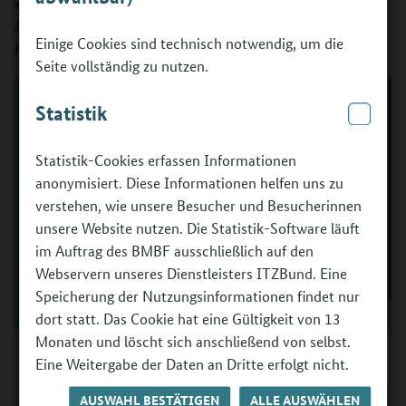
erleichtern, Aufgaben und Lernprozesse individuell auf
Jugendliche zuschneiden und neue didaktische
Einige Cookies sind technisch notwendig, um die
Möglichkeiten eröffnen.
Seite vollständig zu nutzen.
Statistik
Statistik-Cookies erfassen Informationen
anonymisiert. Diese Informationen helfen uns zu
verstehen, wie unsere Besucher und Besucherinnen
unsere Website nutzen. Die Statistik-Software läuft
im Auftrag des BMBF ausschließlich auf den
Webservern unseres Dienstleisters ITZBund. Eine
Speicherung der Nutzungsinformationen findet nur
dort statt. Das Cookie hat eine Gültigkeit von 13
Monaten und löscht sich anschließend von selbst.
Susanne Alles und Felix Seibert-Daiker
Eine Weitergabe der Daten an Dritte erfolgt nicht.
©
BMBFSFJ / Foto: Anni Pekie und Shirin Valentine
AUSWAHL BESTÄTIGEN
ALLE AUSWÄHLEN