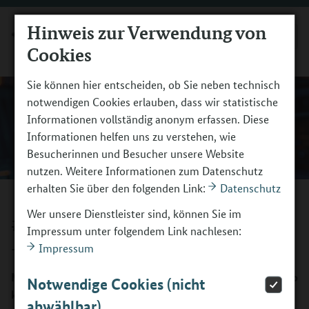
Hinweis zur Verwendung von
MENÜ
Cookies
Sie können hier entscheiden, ob Sie neben technisch
notwendigen Cookies erlauben, dass wir statistische
Informationen vollständig anonym erfassen. Diese
Informationen helfen uns zu verstehen, wie
Besucherinnen und Besucher unsere Website
nutzen. Weitere Informationen zum Datenschutz
erhalten Sie über den folgenden Link:
Datenschutz
Wer unsere Dienstleister sind, können Sie im
#11 Berufsorientierung und KI
Impressum unter folgendem Link nachlesen:
– Clever Zeit sparen mit KI
Impressum
Mühsames Basteln an Aufgabenstellungen war gestern: So
Notwendige Cookies (nicht
kann Künstliche Intelligenz deinen pädagogischen Alltag
abwählbar)