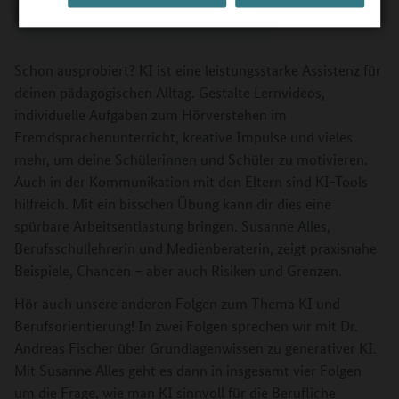
Schon ausprobiert? KI ist eine leistungsstarke Assistenz für
deinen pädagogischen Alltag. Gestalte Lernvideos,
individuelle Aufgaben zum Hörverstehen im
Fremdsprachenunterricht, kreative Impulse und vieles
mehr, um deine Schülerinnen und Schüler zu motivieren.
Auch in der Kommunikation mit den Eltern sind KI-Tools
hilfreich. Mit ein bisschen Übung kann dir dies eine
spürbare Arbeitsentlastung bringen. Susanne Alles,
Berufsschullehrerin und Medienberaterin, zeigt praxisnahe
Beispiele, Chancen – aber auch Risiken und Grenzen.
Hör auch unsere anderen Folgen zum Thema KI und
Berufsorientierung! In zwei Folgen sprechen wir mit Dr.
Andreas Fischer über Grundlagenwissen zu generativer KI.
Mit Susanne Alles geht es dann in insgesamt vier Folgen
um die Frage, wie man KI sinnvoll für die Berufliche