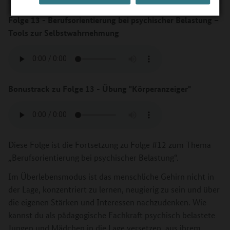
Folge 13 -
Berufsorientierung bei psychischer Belastung –
Tools zur Selbstwahrnehmung
Bonustrack zu Folge 13 - Übung "Körperanzeiger"
Diese Folge ist die Fortsetzung zu Folge #12 zum Thema
„Berufsorientierung bei psychischer Belastung“.
Im Überlebensmodus ist das menschliche Gehirn nicht in
der Lage, konzentriert zu lernen, neugierig zu sein und über
die eigenen Stärken und Interessen nachzudenken. Wie
kannst du als pädagogische Fachkraft psychisch belastete
Jungen und Mädchen in die Lage versetzen, aus ihrem