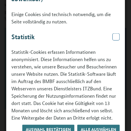
und Schülern und gib ihnen damit einen Schlüssel zur
persönlichen beruflichen Orientierungsfähigkeit.
Einige Cookies sind technisch notwendig, um die
Versprochen: Es geht wirklich fix!
Seite vollständig zu nutzen.
Statistik
Statistik-Cookies erfassen Informationen
anonymisiert. Diese Informationen helfen uns zu
verstehen, wie unsere Besucher und Besucherinnen
unsere Website nutzen. Die Statistik-Software läuft
im Auftrag des BMBF ausschließlich auf den
Webservern unseres Dienstleisters ITZBund. Eine
Speicherung der Nutzungsinformationen findet nur
dort statt. Das Cookie hat eine Gültigkeit von 13
Monaten und löscht sich anschließend von selbst.
Christian Gardt und Dr. Kristina Wopat mit Moderator Felix
Eine Weitergabe der Daten an Dritte erfolgt nicht.
Seibert-Daiker (v.l.n.r.)
©
BMBFSFJ; Fotografin: Shirin Valentine
AUSWAHL BESTÄTIGEN
ALLE AUSWÄHLEN