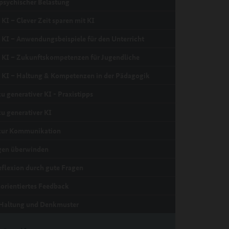
psychischer Belastung
KI – Clever Zeit sparen mit KI
KI – Anwendungsbeispiele für den Unterricht
KI – Zukunftskompetenzen für Jugendliche
KI – Haltung & Kompetenzen in der Pädagogik
u generativer KI - Praxistipps
zu generativer KI
 zur Kommunikation
gen überwinden
eflexion durch gute Fragen
orientiertes Feedback
 Haltung und Denkmuster