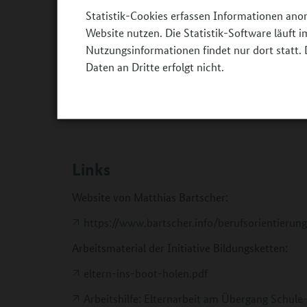
Statistik-Cookies erfassen Informationen ano
Patenschaften, Teambuilding und Netzwerkpartn
Website nutzen. Die Statistik-Software läuft
Impulsen machst du die Eltern zu motivierten Ve
Nutzungsinformationen findet nur dort statt. 
Daten an Dritte erfolgt nicht.
Moderator: Felix Seibert-Daiker
Experte: Matthias Bartscher
Links
Website von Matthias Bartscher:
https://www.bartscher.info/berufsorientierung
Arbeitsmaterial der Initiative Bildungsketten:
eltern-ins-boot-holen.pdf
Arbeitshilfe: Elternarbeit am Übergang Schule