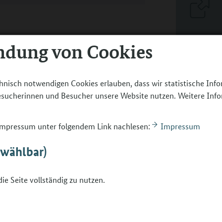
ndung von Cookies
hnisch notwendigen Cookies erlauben, dass wir statistische Inf
die berufliche Orientierung begleiten? Was
Besucherinnen und Besucher unsere Website nutzen. Weitere Inf
perte zeigt, wie wir die Eltern auf ihre
de und die jungen Menschen erhalten den
 Impressum unter folgendem Link nachlesen:
Impressum
in der inneren Haltung, die wir als
bwählbar)
 Schützlinge entgegenbringen. Coach und
uf Fallen, in die wir nur zu gerne tappen,
ie Seite vollständig zu nutzen.
orientierung, Tupperparty und