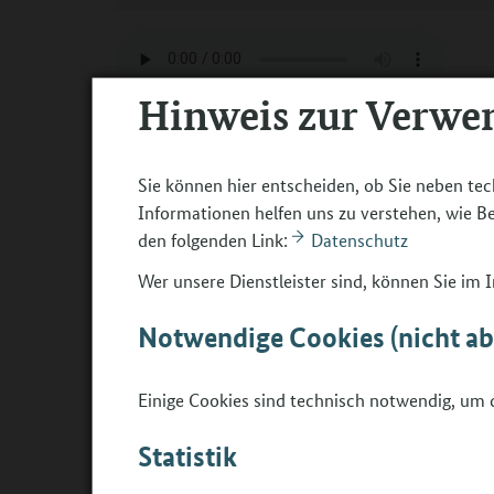
Hinweis zur Verwe
Die Folgen #15 und #16 bauen aufeinander auf:
Folge #15:
Sie können hier entscheiden, ob Sie neben tec
Wie sollten Eltern ihre Kinder bestenfalls durch 
Informationen helfen uns zu verstehen, wie 
sollten sie tun – und was auf keinen Fall? Unser Ex
den folgenden Link:
Datenschutz
Rolle vorbereiten. So hängt der Haussegen gera
Wer unsere Dienstleister sind, können Sie im
Raum, ihren eigenen Weg zu finden.
Der Türöffner für eine gute Zusammenarbeit liegt 
Notwendige Cookies (nicht a
Pädagoginnen und Pädagogen den Eltern unserer
Elternexperte Matthias Bartscher schaut mit uns a
Einige Cookies sind technisch notwendig, um d
und bietet Handlungsalternativen.
Statistik
Folge #16:
Lebendiger Formatmix im Elternabend zur Berufs