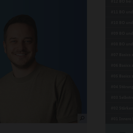
#12 BO bei 
#11 BO und 
#10 BO und 
#09 BO und 
#08 BO und 
#07 Basics z
#06 Basics 
#05 Basics
#04 Störun
#03 Selbstr
#02 Stärken
#01 Innere