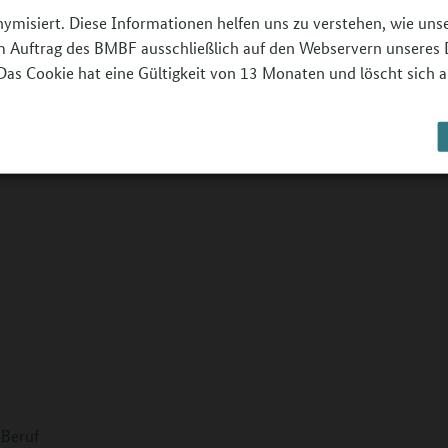
nymisiert. Diese Informationen helfen uns zu verstehen, wie un
erschaften – mit diesen methodischen
 im Auftrag des BMBF ausschließlich auf den Webservern unseres 
rbündeten in der Berufsorientierung.
Das Cookie hat eine Gültigkeit von 13 Monaten und löscht sich a
-Beruf