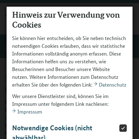
Hinweis zur Verwendung von
MENÜ
Cookies
Sie können hier entscheiden, ob Sie neben technisch
Antragsstellung
notwendigen Cookies erlauben, dass wir statistische
Informationen vollständig anonym erfassen. Diese
Informationen helfen uns zu verstehen, wie
Besucherinnen und Besucher unsere Website
FAQ Richtlinie 2022
nutzen. Weitere Informationen zum Datenschutz
erhalten Sie über den folgenden Link:
Datenschutz
(Antragsrunde 2024)
Wer unsere Dienstleister sind, können Sie im
Hier finden Sie häufig gestellte Fragen zur Richtlinie des
Impressum unter folgendem Link nachlesen:
Berufsorientierungsprogramms vom Dezember 2022 für
Impressum
die Antragsrunde 2024 zu Themen wie Antragstellung,
Bewilligung, Durchführung sowie zu den Instrumenten
Notwendige Cookies (nicht
Potenzialanalyse und BO-Tage.
abwählbar)