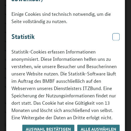
Zielgruppe/Schulen
Einige Cookies sind technisch notwendig, um die
Antragsberechtigung, Antragstellung
Seite vollständig zu nutzen.
Antragsprüfung
Zahlungsmodalitäten
Statistik
Zwischennachweis und Verwendungsnachweis
Personal
Statistik-Cookies erfassen Informationen
anonymisiert. Diese Informationen helfen uns zu
Vorbereitung und Nachbereitung
verstehen, wie unsere Besucher und Besucherinnen
Individuelle Standortbestimmung in der Kleingruppe
unsere Website nutzen. Die Statistik-Software läuft
Potenzialanalyse
im Auftrag des BMBF ausschließlich auf den
Praxisorientierte Tage zur Beruflichen Orientierung (BO-
Webservern unseres Dienstleisters ITZBund. Eine
Tage)
Speicherung der Nutzungsinformationen findet nur
dort statt. Das Cookie hat eine Gültigkeit von 13
Dokumentation
Monaten und löscht sich anschließend von selbst.
Individuelle Reflexionsgespräche
Eine Weitergabe der Daten an Dritte erfolgt nicht.
(Stand: März.2024)
AUSWAHL BESTÄTIGEN
ALLE AUSWÄHLEN