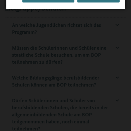
Zielgruppe/Schulen
An welche Jugendlichen richtet sich das
Programm?
Müssen die
Schülerinnen und Schüler eine
staatliche Schule besuchen, um am BOP
teilnehmen zu dürfen?
Welche Bildungsgänge berufsbildender
Schulen können am BOP teilnehmen?
Dürfen Schülerinnen und Schüler von
berufsbildenden Schulen, die bereits in der
allgemeinbildenden Schule am BOP
teilgenommen haben, noch einmal
teilnehmen?