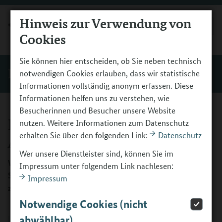
Hinweis zur Verwendung von
MENÜ
Cookies
Sie können hier entscheiden, ob Sie neben technisch
Programm
notwendigen Cookies erlauben, dass wir statistische
Informationen vollständig anonym erfassen. Diese
Informationen helfen uns zu verstehen, wie
Besucherinnen und Besucher unsere Website
Informationen zur
nutzen. Weitere Informationen zum Datenschutz
erhalten Sie über den folgenden Link:
Datenschutz
Antragstellung
Wer unsere Dienstleister sind, können Sie im
Was ist bei der Antragstellung zu beachten? Hier erhalten
Impressum unter folgendem Link nachlesen:
Sie Informationen zu den Rechtsgrundlagen und den Link
Impressum
zum BOP-Portal, um den Antrag einzureichen.
Notwendige Cookies (nicht
abwählbar)