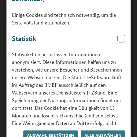
Antrag stellen
©
Einige Cookies sind technisch notwendig, um die
Seite vollständig zu nutzen.
Statistik
Rechtsgrundlagen
Statistik-Cookies erfassen Informationen
©
anonymisiert. Diese Informationen helfen uns zu
verstehen, wie unsere Besucher und Besucherinnen
unsere Website nutzen. Die Statistik-Software läuft
im Auftrag des BMBF ausschließlich auf den
FAQ Richtlinie 2022 (Antragsrunde
Webservern unseres Dienstleisters ITZBund. Eine
2026)
©
Speicherung der Nutzungsinformationen findet nur
dort statt. Das Cookie hat eine Gültigkeit von 13
Monaten und löscht sich anschließend von selbst.
Eine Weitergabe der Daten an Dritte erfolgt nicht.
FAQ Richtlinie 2022 (Antragsrunde
AUSWAHL BESTÄTIGEN
ALLE AUSWÄHLEN