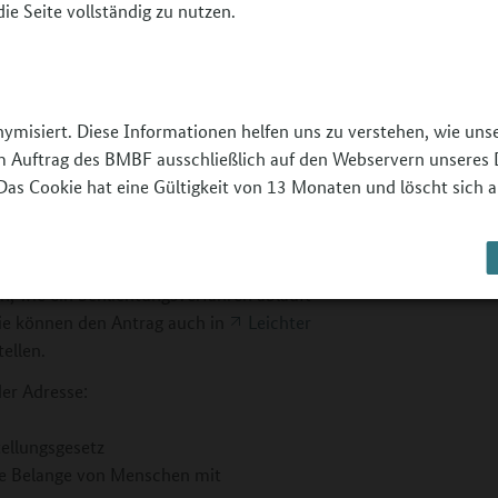
ie Seite vollständig zu nutzen.
und öffentlichen Stellen des Bundes zu
wenn Sie mit den Antworten aus der oben
nd. Dabei geht es nicht darum, Gewinner
, mithilfe der Schlichtungsstelle gemeinsam
nymisiert. Diese Informationen helfen uns zu verstehen, wie un
 zu finden.
 im Auftrag des BMBF ausschließlich auf den Webservern unseres 
Das Cookie hat eine Gültigkeit von 13 Monaten und löscht sich a
auchen auch keinen Rechtsbeistand.
den Sie alle Informationen zum
n, wie ein Schlichtungsverfahren abläuft
Sie können den Antrag auch in
Leichter
tellen.
der Adresse:
ellungsgesetz
ie Belange von Menschen mit