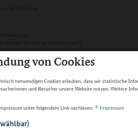
rung der Erklärung
 Inhalten von
? Melden Sie sich gerne bei uns per E-
ndung von Cookies
hnisch notwendigen Cookies erlauben, dass wir statistische Inf
Besucherinnen und Besucher unsere Website nutzen. Weitere Inf
 Impressum unter folgendem Link nachlesen:
Impressum
bwählbar)
 Belange von Menschen mit Behinderungen
Die Schlichtungsstelle hat die Aufgabe,