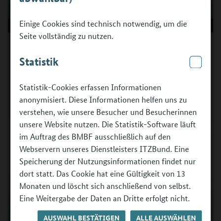
Deutsch
Einige Cookies sind technisch notwendig, um die
00:00
00:00
Seite vollständig zu nutzen.
Was ist das Berufsorientierungsprogramm?
Unser Informationsangebot auf
Statistik
www.berufsorientierungsprogramm.de in Gebärdensprache.
© Berufsorientierungsprogramm (BOP) des BMBF/BIBB
Statistik-Cookies erfassen Informationen
Video
02:37
anonymisiert. Diese Informationen helfen uns zu
Video herunterladen
verstehen, wie unsere Besucher und Besucherinnen
unsere Website nutzen. Die Statistik-Software läuft
im Auftrag des BMBF ausschließlich auf den
Webservern unseres Dienstleisters ITZBund. Eine
Speicherung der Nutzungsinformationen findet nur
dort statt. Das Cookie hat eine Gültigkeit von 13
Monaten und löscht sich anschließend von selbst.
Eine Weitergabe der Daten an Dritte erfolgt nicht.
AUSWAHL BESTÄTIGEN
ALLE AUSWÄHLEN
Keine