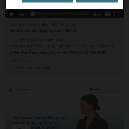
Deutsch
00:00
00:00
Gebärdensprachvideo - Wer führt das
Berufsorientierungsprogramm durch?
Unser Informationsangebot auf
www.berufsorientierungsprogramm.de in Gebärdensprache.
© Berufsorientierungsprogramm (BOP) des BMBF/BIBB
Video
00:58
Video herunterladen