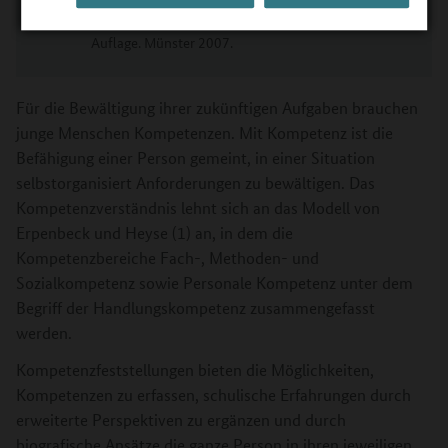
Kompetenzentwicklung. 2 akt. und überarb.
Auflage. Münster 2007.
Für die Bewältigung ihrer zukünftigen Aufgaben brauchen
junge Menschen Kompetenzen. Mit Kompetenz ist die
Befähigung einer Person gemeint, in einer Situation
selbstorganisiert Anforderungen zu bewältigen. Das
Kompetenzverständnis lehnt sich an das Modell von
Erpenbeck und Heyse (1) an,
in dem die
Kompetenzbereiche Fach-, Methoden- und
Sozialkompetenz sowie Personale Kompetenz unter dem
Begriff der Handlungskompetenz zusammengefasst
werden.
Kompetenzfeststellungen bieten die Möglichkeiten,
Kompetenzen zu erfassen, schulische Erfahrungen durch
erweiterte Perspektiven zu ergänzen und durch
biografische Ansätze die ganze Person in ihren jeweiligen