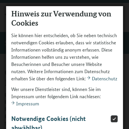
Hinweis zur Verwendung von
MENÜ
Cookies
Sie können hier entscheiden, ob Sie neben technisch
Start
notwendigen Cookies erlauben, dass wir statistische
Informationen vollständig anonym erfassen. Diese
Informationen helfen uns zu verstehen, wie
Besucherinnen und Besucher unsere Website
Qualitätsstandards
nutzen. Weitere Informationen zum Datenschutz
erhalten Sie über den folgenden Link:
Datenschutz
Potenzialanalyse 2015
Wer unsere Dienstleister sind, können Sie im
Die Qualitätsstandards des Bundesministeriums für
Impressum unter folgendem Link nachlesen:
Bildung und Forschung sind für die Umsetzung der
Impressum
Potenzialanalyse in den BMBF-Programmen zur
Berufsorientierung verbindlich. Hier lesen Sie die
Notwendige Cookies (nicht
Standards des Jahres 2015 ff.
abwählbar)