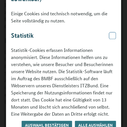
Im Folgenden lesen Sie die Qualitätsstandards des BMBF
zur Durchführung von Potenzialanalysen zur
Einige Cookies sind technisch notwendig, um die
Berufsorientierung 2015, gültig für Förderanträge ab dem
Seite vollständig zu nutzen.
01.01.2015.
Statistik
Hintergrund
Statistik-Cookies erfassen Informationen
Der stetige Wandel in der Arbeitswelt, aber auch in der
anonymisiert. Diese Informationen helfen uns zu
Gesellschaft, verlangt gerade von jungen Menschen in ihrer
verstehen, wie unsere Besucher und Besucherinnen
beruflichen Perspektive zukünftig in immer wieder neuen
unsere Website nutzen. Die Statistik-Software läuft
Situationen zurecht zu kommen und wechselnde
im Auftrag des BMBF ausschließlich auf den
Anforderungen zu bewältigen. Sie sollen Veränderungen
Webservern unseres Dienstleisters ITZBund. Eine
innerhalb eines Berufs oder verschiedene Berufe im Laufe
Speicherung der Nutzungsinformationen findet nur
eines Berufslebens meistern und müssen zunehmend mit
dort statt. Das Cookie hat eine Gültigkeit von 13
Brüchen in ihrer Erwerbsbiografien umgehen.
Monaten und löscht sich anschließend von selbst.
Eine Weitergabe der Daten an Dritte erfolgt nicht.
(1) Erpenbeck, J.; Heyse, V.: Die
AUSWAHL BESTÄTIGEN
ALLE AUSWÄHLEN
Kompetenzbiographie: Wege der