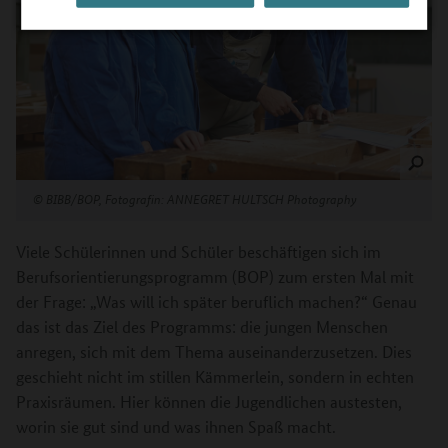
©
BIBB/BOP, Fotografin: ANNEGRET HULTSCH Photography
Viele Schülerinnen und Schüler beschäftigen sich im
Berufsorientierungsprogramm (BOP) zum ersten Mal mit
der Frage: „Was will ich später beruflich machen?“ Genau
das ist das Ziel des Programms: die jungen Menschen
anregen, sich mit dem Thema auseinanderzusetzen. Dies
geschieht nicht im stillen Kämmerlein, sondern in echten
Praxisräumen. Hier können die Jugendlichen austesten,
worin sie gut sind und was ihnen Spaß macht.