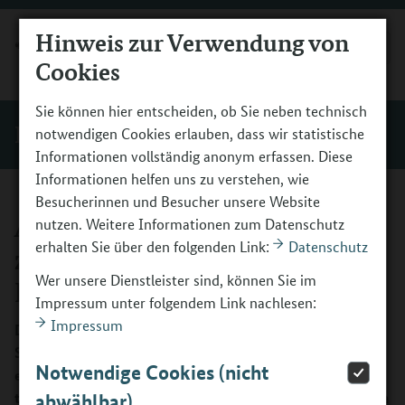
Hinweis zur Verwendung von
MENÜ
Cookies
Sie können hier entscheiden, ob Sie neben technisch
Programm
notwendigen Cookies erlauben, dass wir statistische
Informationen vollständig anonym erfassen. Diese
Informationen helfen uns zu verstehen, wie
Besucherinnen und Besucher unsere Website
Allgemeine Informationen
nutzen. Weitere Informationen zum Datenschutz
erhalten Sie über den folgenden Link:
Datenschutz
zum
Wer unsere Dienstleister sind, können Sie im
Berufsorientierungsprogramm
Impressum unter folgendem Link nachlesen:
Impressum
Das Berufsorientierungsprogramm richtet sich an
Schülerinnen und Schüler ab der siebten Klasse. Erst
Notwendige Cookies (nicht
erkunden sie in einer Potenzialanalyse ihre Stärken, dann
testen sie in den praxisorientierten BO-Tagen verschiedene
abwählbar)