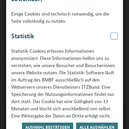
Berufsfelder aus.
Einige Cookies sind technisch notwendig, um die
Fakten zum Berufsorientierungsprogramm
Seite vollständig zu nutzen.
Das Berufsorientierungsprogramm als Teil der Initiative
Bildungsketten
Statistik
Instrument 1: Stärken erkunden in der Potenzialanalyse
Instrument 2: Berufe entdecken in den
Statistik-Cookies erfassen Informationen
praxisorientierten BO-Tagen
anonymisiert. Diese Informationen helfen uns zu
verstehen, wie unsere Besucher und Besucherinnen
Das Berufsorientierungsprogramm in den Bundesländern
unsere Website nutzen. Die Statistik-Software läuft
Es geht nicht ohne: Schulen und Eltern
im Auftrag des BMBF ausschließlich auf den
Geschlecht und Berufsorientierung
Webservern unseres Dienstleisters ITZBund. Eine
Integration durch Ausbildung
Speicherung der Nutzungsinformationen findet nur
dort statt. Das Cookie hat eine Gültigkeit von 13
Monaten und löscht sich anschließend von selbst.
Eine Weitergabe der Daten an Dritte erfolgt nicht.
AUSWAHL BESTÄTIGEN
ALLE AUSWÄHLEN