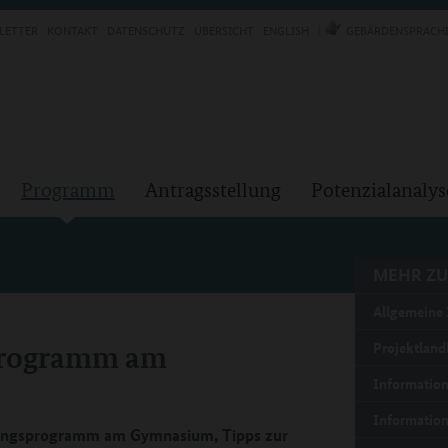
LETTER
KONTAKT
DATENSCHUTZ
ÜBERSICHT
ENGLISH
GEBÄRDENSPRACH
Programm
Antragsstellung
Potenzialanalys
MEHR ZU
Allgemeine 
sprogramm am
Projektland
Information
Information
rungsprogramm am Gymnasium, Tipps zur