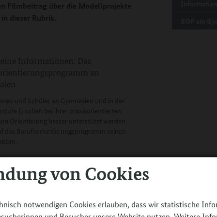
Information
 Filmbeitrag über die Modellprojekte
in dieser Rubrik.
BOP am Gy
eine Informationen: Das
orientierungsprogramm an
sien
nnen und Schüler an Gymnasien und in der
tufe II sollen bei ihrer praxisorientierten
hen Orientierung besser unterstützt werden.
d das Berufsorientierungsprogramm seinen
eisten.
rlesen
ndung von Cookies
hnisch notwendigen Cookies erlauben, dass wir statistische Inf
ien für das
Besucherinnen und Besucher unsere Website nutzen. Weitere Inf