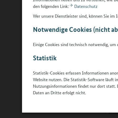
Berufs
den folgenden Link:
Datenschutz
Wer das
Wer unsere Dienstleister sind, können Sie im
umsetzen
Überzeug
Notwendige Cookies (nicht a
Argument
©
von Gym
weite
Einige Cookies sind technisch notwendig, um d
Statistik
Modell
Statistik-Cookies erfassen Informationen ano
an Gy
Website nutzen. Die Statistik-Software läuft
Nutzungsinformationen findet nur dort statt. 
Das Bund
nach zwe
Daten an Dritte erfolgt nicht.
Beruflic
Sekundar
©
-
weite