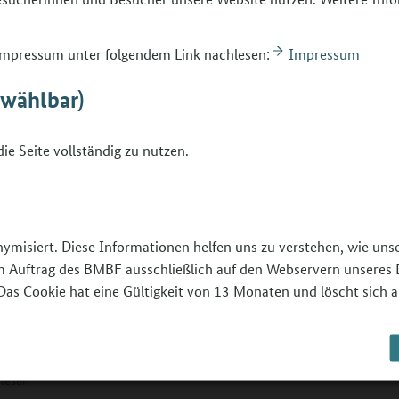
orientierungsprogramm gewinnen
 Berufsorientierungsprogramm an Gymnasien
 Impressum unter folgendem Link nachlesen:
Impressum
 will, muss zunächst Türen öffnen und
ungsarbeit leisten. Die hier zusammengestellten
bwählbar)
e unterstützen Projektträger bei der Akquise
nasien.
rlesen
ie Seite vollständig zu nutzen.
projekte zur Beruflichen Orientierung
nymisiert. Diese Informationen helfen uns zu verstehen, wie un
mnasien
 im Auftrag des BMBF ausschließlich auf den Webservern unseres 
Das Cookie hat eine Gültigkeit von 13 Monaten und löscht sich a
esministerium für Bildung und Forschung hat
i Förderaufrufen Modellprojekte zur
hen Orientierung an Gymnasien in den
stufen I und II gefördert.
rlesen