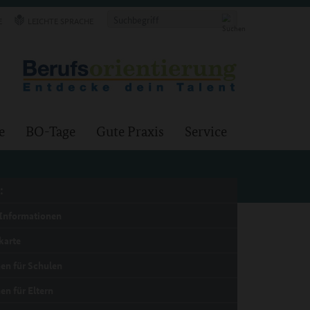
E
LEICHTE SPRACHE
e
BO-Tage
Gute Praxis
Service
:
Informationen
karte
en für Schulen
en für Eltern