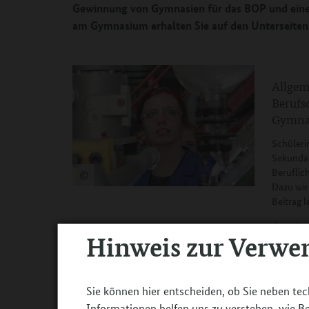
Gewinnung von Gymnasien für das BOP und einen
am Gymnasium erhalten Sie auf den Unterseiten 
Allgem
Berufs
Gymna
Schüleri
Sekundars
Beruflic
©
Dazu wir
Beitrag l
weite
Hinweis zur Verwe
Sie können hier entscheiden, ob Sie neben tec
Gymnas
Informationen helfen uns zu verstehen, wie 