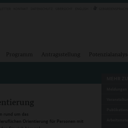
LETTER
KONTAKT
DATENSCHUTZ
ÜBERSICHT
ENGLISH
GEBÄRDENSPRACH
Programm
Antragsstellung
Potenzialanalys
MEHR ZU
Meldungen 
entierung
Veranstaltu
Publikation
en rund um das
Arbeitsmate
eruflichen Orientierung für Personen mit