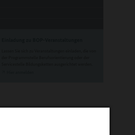
Einladung zu BOP-Veranstaltungen
Lassen Sie sich zu Veranstaltungen einladen, die von
der Programmstelle Berufsorientierung oder der
Servicestelle Bildungsketten ausgerichtet werden.
Hier anmelden