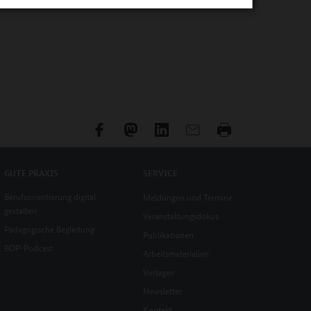
GUTE PRAXIS
SERVICE
Berufsorientierung digital
Meldungen und Termine
gestalten
Veranstaltungsdokus
Pädagogische Begleitung
Publikationen
BOP-Podcast
Arbeitsmaterialien
Vorlagen
Newsletter
Kontakt