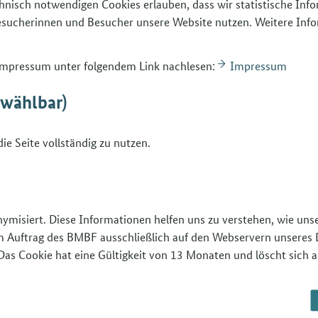
hnisch notwendigen Cookies erlauben, dass wir statistische Inf
em Server gespeichert. Wir setzen diese
Besucherinnen und Besucher unsere Website nutzen. Weitere Inf
ter ein. Wir geben Ihre Daten nicht an
ige eigene Zwecke. Zur Analyse der
tische Auswertungen genutzt. Durch das
 Impressum unter folgendem Link nachlesen:
Impressum
gsnachricht, die einen Link zur
bwählbar)
 ist sichergestellt, dass der Newsletter
ie Seite vollständig zu nutzen.
ber die
entsprechende Internetseite
e, unter der Sie sich für den Newsletter
nymisiert. Diese Informationen helfen uns zu verstehen, wie un
 im Auftrag des BMBF ausschließlich auf den Webservern unseres 
tter-Archiv
Das Cookie hat eine Gültigkeit von 13 Monaten und löscht sich a
letter Berufsorientierung wird seit Juni 2016
geben. Hier finden Sie alle bisherigen Ausgaben.
rlesen