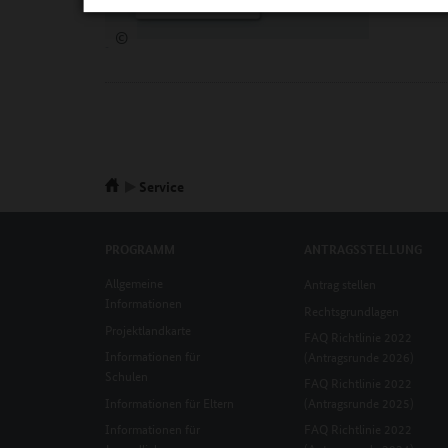
©
-
Service
PROGRAMM
ANTRAGSSTELLUNG
Allgemeine
Antrag stellen
Informationen
Rechtsgrundlagen
Projektlandkarte
FAQ Richtlinie 2022
Informationen für
(Antragsrunde 2026)
Schulen
FAQ Richtlinie 2022
Informationen für Eltern
(Antragsrunde 2025)
Informationen für
FAQ Richtlinie 2022