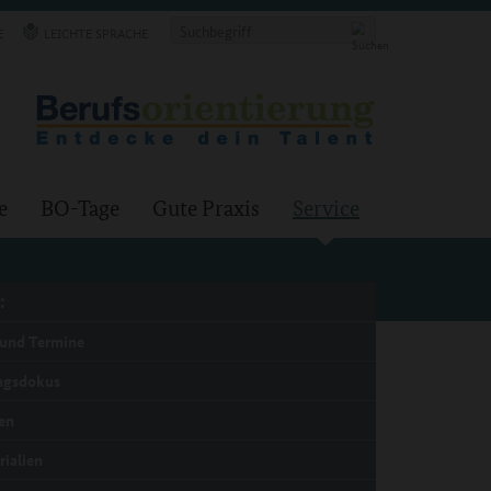
E
LEICHTE SPRACHE
e
BO-Tage
Gute Praxis
Service
:
und Termine
ngsdokus
en
rialien