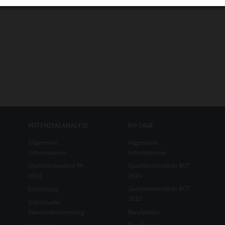
POTENZIALANALYSE
BO-TAGE
Allgemeine
Allgemeine
Informationen
Informationen
Qualitätsstandard PA
Qualitätsstandards BOT
2022
2024
Qualitätsstandards BOT
Einführung
2022
Individuelle
Standortbestimmung
Berufsfelder
Beruflicher