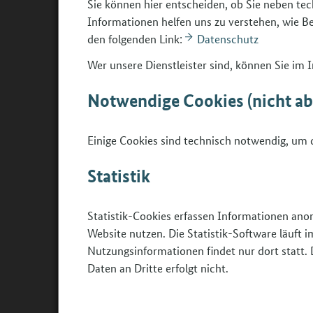
Sie können hier entscheiden, ob Sie neben tec
Ihre E-Mail-Adresse wird durch das BMBF auf ein
Informationen helfen uns zu verstehen, wie 
Daten ausschließlich für den Versand der Newslet
den folgenden Link:
Datenschutz
Dritte weiter und nutzen sie auch nicht für sonst
Systemleistung werden die Datensätze für statis
Wer unsere Dienstleister sind, können Sie im
Anmeldesystem mit einer zusätzlichen Bestätigun
Notwendige Cookies (nicht a
endgültigen Registrierung enthält (Double-opt-in)
von Ihnen explizit erwünscht ist.
Einige Cookies sind technisch notwendig, um d
Sie können Ihre gespeicherten Daten jederzeit ü
einsehen. Hierzu benötigen Sie die E-Mail-Adress
Statistik
registriert haben.
Statistik-Cookies erfassen Informationen ano
Website nutzen. Die Statistik-Software läuft
Newsle
Nutzungsinformationen findet nur dort statt. 
Der News
Daten an Dritte erfolgt nicht.
herausge
weite