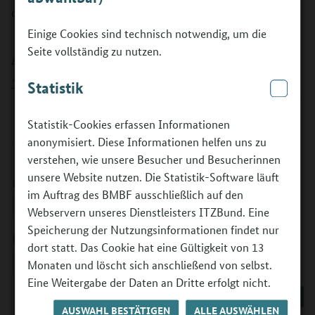
diese Seite aufrufen, wird die Bestellung wirksam.
Einige Cookies sind technisch notwendig, um die
Seite vollständig zu nutzen.
An- und Abmelden
*
Pflichtangabe
Statistik
Modus:
*
Statistik-Cookies erfassen Informationen
anonymisiert. Diese Informationen helfen uns zu
Anmeldung
Abmeldung
verstehen, wie unsere Besucher und Besucherinnen
unsere Website nutzen. Die Statistik-Software läuft
E-Mail:
*
im Auftrag des BMBF ausschließlich auf den
Webservern unseres Dienstleisters ITZBund. Eine
Speicherung der Nutzungsinformationen findet nur
E-Mail-Adresse (Wiederholung):
*
dort statt. Das Cookie hat eine Gültigkeit von 13
Monaten und löscht sich anschließend von selbst.
Eine Weitergabe der Daten an Dritte erfolgt nicht.
AUSWAHL BESTÄTIGEN
ALLE AUSWÄHLEN