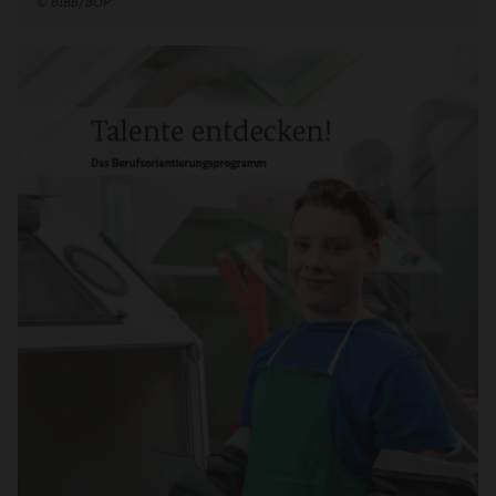
©
BIBB/BOP