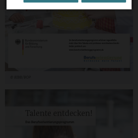
©
BIBB/BOP