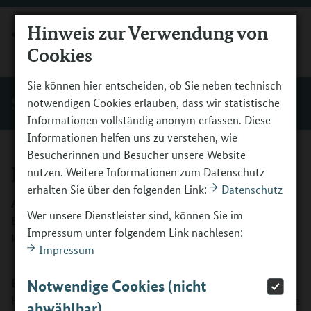
Hinweis zur Verwendung von
MENÜ
Cookies
Sie können hier entscheiden, ob Sie neben technisch
Service
notwendigen Cookies erlauben, dass wir statistische
Informationen vollständig anonym erfassen. Diese
Informationen helfen uns zu verstehen, wie
Besucherinnen und Besucher unsere Website
Publikationen
nutzen. Weitere Informationen zum Datenschutz
erhalten Sie über den folgenden Link:
Datenschutz
Alle Publikationen und Arbeitshilfen zum
Wer unsere Dienstleister sind, können Sie im
Berufsorientierungsprogramm (BOP) können Sie hier
Impressum unter folgendem Link nachlesen:
kostenfrei bestellen oder downloaden.
Impressum
BOP-Poster DIN A1 zum Download
Notwendige Cookies (nicht
Hier finden Sie drei neue BOP-Poster zum Download. Diese
abwählbar)