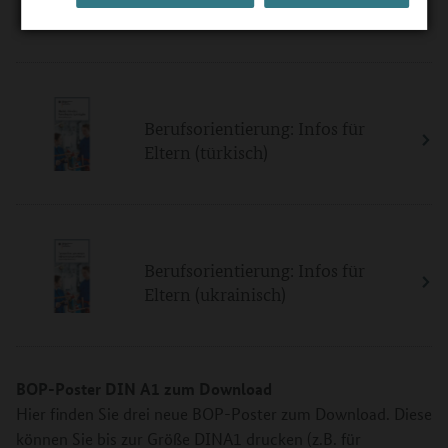
Eltern (russisch)
Berufsorientierung: Infos für
Eltern (türkisch)
Berufsorientierung: Infos für
Eltern (ukrainisch)
BOP-Poster DIN A1 zum Download
Hier finden Sie drei neue BOP-Poster zum Download. Diese
können Sie bis zur Größe DINA1 drucken (z.B. für