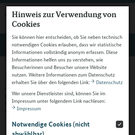
Hinweis zur Verwendung von
MENÜ
Cookies
Sie können hier entscheiden, ob Sie neben technisch
Service
notwendigen Cookies erlauben, dass wir statistische
Informationen vollständig anonym erfassen. Diese
Informationen helfen uns zu verstehen, wie
Besucherinnen und Besucher unsere Website
Publikationen
nutzen. Weitere Informationen zum Datenschutz
erhalten Sie über den folgenden Link:
Datenschutz
Alle Publikationen zum Berufsorientierungsprogramm
Wer unsere Dienstleister sind, können Sie im
(BOP) können Sie auf der Seite des Bundesministeriums
Impressum unter folgendem Link nachlesen:
für Bildung, Familie, Senioren, Frauen und Jugend
Impressum
kostenfrei bestellen und downloaden.
Notwendige Cookies (nicht
abwählbar)