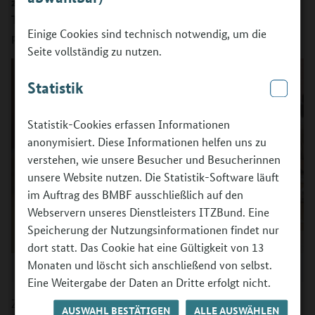
zahlreiche BOP-Träger nahmen an insgesamt drei
Terminen im Herbst 2025 am regen Austausch und
Einige Cookies sind technisch notwendig, um die
praxisnahen Dialog teil.
Seite vollständig zu nutzen.
Statistik
Statistik-Cookies erfassen Informationen
anonymisiert. Diese Informationen helfen uns zu
verstehen, wie unsere Besucher und Besucherinnen
unsere Website nutzen. Die Statistik-Software läuft
im Auftrag des BMBF ausschließlich auf den
Webservern unseres Dienstleisters ITZBund. Eine
Speicherung der Nutzungsinformationen findet nur
dort statt. Das Cookie hat eine Gültigkeit von 13
Monaten und löscht sich anschließend von selbst.
©
BIBB/BOP/Fotografin: Julia Kreuzer
Eine Weitergabe der Daten an Dritte erfolgt nicht.
Ziel des Austauschs war die Qualitätssteigerung der
AUSWAHL BESTÄTIGEN
ALLE AUSWÄHLEN