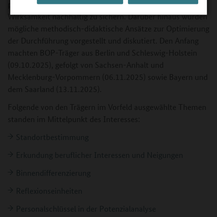
praktischen Umsetzung der Potenzialanalyse, um deren
Wirksamkeit nachhaltig zu sichern. Darüber hinaus wurden
mögliche methodisch-didaktische Ansätze zur Optimierung
der Durchführung vorgestellt und diskutiert. Den Anfang
machten BOP-Träger aus Berlin und Schleswig-Holstein
(09.10.2025), gefolgt von Sachsen-Anhalt und
Mecklenburg-Vorpommern (06.11.2025) sowie Bayern und
dem Saarland (13.11.2025).
Folgende von den Trägern im Vorfeld ausgewählte Themen
standen im Mittelpunkt des Interesses:
Standortbestimmung
Erkundung beruflicher Interessen und Neigungen
Binnendifferenzierung
Reflexionseinheiten
Personalschlüssel in der Potenzialanalyse