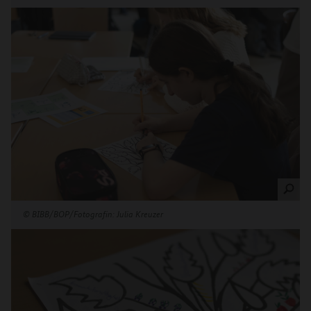
©
BIBB/BOP/Fotografin: Julia Kreuzer