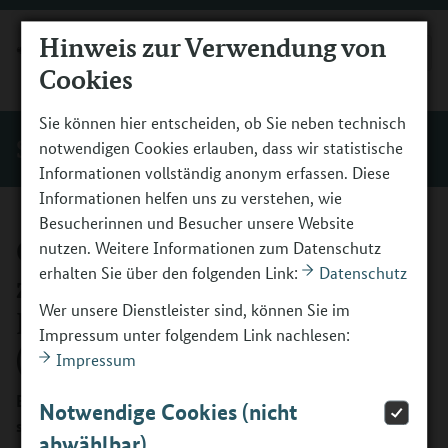
Hinweis zur Verwendung von
MENÜ
Cookies
Sie können hier entscheiden, ob Sie neben technisch
Service
notwendigen Cookies erlauben, dass wir statistische
Informationen vollständig anonym erfassen. Diese
Informationen helfen uns zu verstehen, wie
Besucherinnen und Besucher unsere Website
Online-Erfahrungsaustausch
nutzen. Weitere Informationen zum Datenschutz
erhalten Sie über den folgenden Link:
Datenschutz
zur Potenzialanalyse im
Wer unsere Dienstleister sind, können Sie im
Berufsorientierungsprogramm
Impressum unter folgendem Link nachlesen:
(BOP)
Impressum
Erfolgreiche Umsetzungsideen, wertvolle Erfahrungen
Notwendige Cookies (nicht
sowie aktuelle Herausforderungen der Potenzialanalyse –
abwählbar)