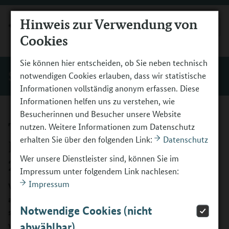
Hinweis zur Verwendung von
MENÜ
Cookies
Sie können hier entscheiden, ob Sie neben technisch
Service
notwendigen Cookies erlauben, dass wir statistische
Informationen vollständig anonym erfassen. Diese
Informationen helfen uns zu verstehen, wie
Besucherinnen und Besucher unsere Website
Tagung zum
nutzen. Weitere Informationen zum Datenschutz
erhalten Sie über den folgenden Link:
Datenschutz
Berufsorientierungsprogramm
Wer unsere Dienstleister sind, können Sie im
2024
Impressum unter folgendem Link nachlesen:
Impressum
Viele Köpfe – eine Mission: Jugendliche erreichen,
aktivieren, befähigen. Unter diesem Motto fokussierten
Notwendige Cookies (nicht
sich 200 Teilnehmende in 30 Workshops auf eine
wirkungsvolle Ausgestaltung des
abwählbar)