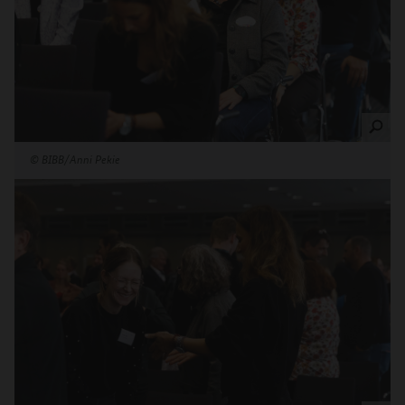
©
BIBB/Anni Pekie