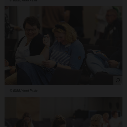
©
BIBB/Anni Pekie