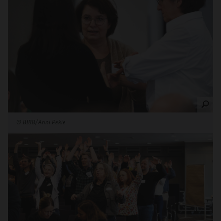
©
BIBB/Anni Pekie