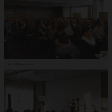
©
BIBB/Anni Pekie