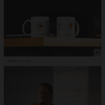
©
BIBB/Anni Pekie