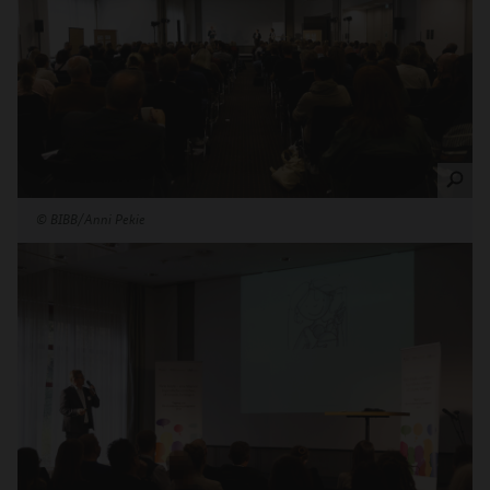
©
BIBB/Anni Pekie