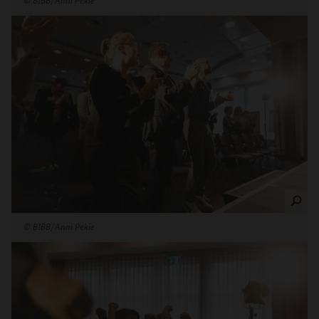
©
BIBB/Anni Pekie