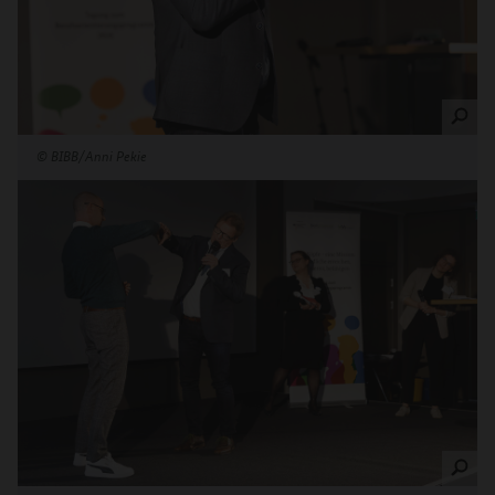
©
BIBB/Anni Pekie