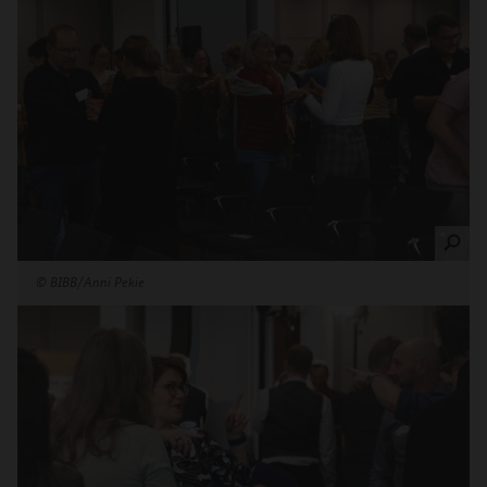
©
BIBB/Anni Pekie