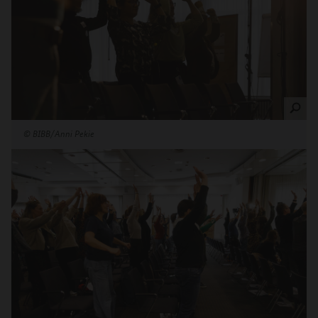
©
BIBB/Anni Pekie