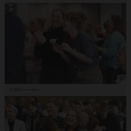
©
BIBB/Anni Pekie