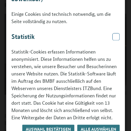
Berufsorientierungsprogramms.
Einige Cookies sind technisch notwendig, um die
Seite vollständig zu nutzen.
Statistik
Statistik-Cookies erfassen Informationen
anonymisiert. Diese Informationen helfen uns zu
verstehen, wie unsere Besucher und Besucherinnen
unsere Website nutzen. Die Statistik-Software läuft
im Auftrag des BMBF ausschließlich auf den
Webservern unseres Dienstleisters ITZBund. Eine
Speicherung der Nutzungsinformationen findet nur
©
BIBB/Anni Pekie
dort statt. Das Cookie hat eine Gültigkeit von 13
Monaten und löscht sich anschließend von selbst.
Der Einladung folgten nicht nur Projektleitungen des
Eine Weitergabe der Daten an Dritte erfolgt nicht.
Berufsorientierungsprogramms (BOP), sondern auch ihre
AUSWAHL BESTÄTIGEN
ALLE AUSWÄHLEN
Ausbilderinnen und Ausbilder und pädagogische