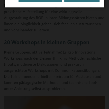
Mitarbeitende. Das Ziel der Tagung: den Projektträgern
praktische Hilfestellung für eine wirkungsvolle
Ausgestaltung des BOP in ihren Bildungsstätten bieten und
ihnen die Möglichkeit geben, sich fachlich auszutauschen
und voneinander zu lernen.
30 Workshops in kleinen Gruppen
Kleine Gruppen, aktive Teilnahme: Es gab Innovations-
Workshops nach der Design-thinking-Methode, fachliche
Inputs, moderierte Diskussionen und praktisch
ausgerichtete Workshops mit Kommunikationsübungen.
Die Teilnehmenden erhielten Freiraum für Austausch und
konnten pädagogische Methoden und technische Tools
unter Anleitung selbst ausprobieren.