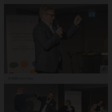
©
BIBB/Anni Pekie