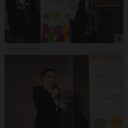
©
BIBB/Anni Pekie