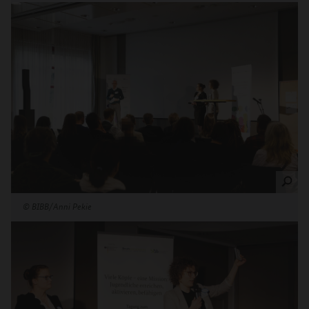
©
BIBB/Anni Pekie