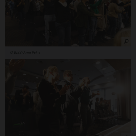
©
BIBB/Anni Pekie