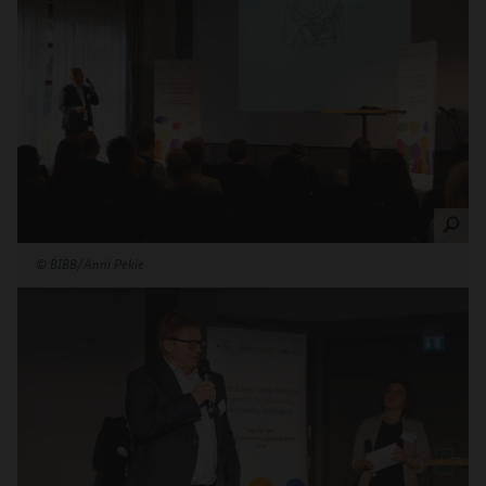
©
BIBB/Anni Pekie