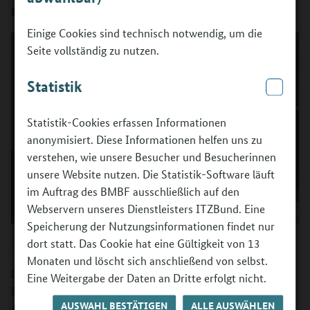
Berufsorientierungsprogramms.
Einige Cookies sind technisch notwendig, um die
Seite vollständig zu nutzen.
Statistik
Statistik-Cookies erfassen Informationen
anonymisiert. Diese Informationen helfen uns zu
verstehen, wie unsere Besucher und Besucherinnen
unsere Website nutzen. Die Statistik-Software läuft
im Auftrag des BMBF ausschließlich auf den
Webservern unseres Dienstleisters ITZBund. Eine
Speicherung der Nutzungsinformationen findet nur
©
BIBB/Anni Pekie
dort statt. Das Cookie hat eine Gültigkeit von 13
Monaten und löscht sich anschließend von selbst.
Der Einladung folgten nicht nur Projektleitungen des
Eine Weitergabe der Daten an Dritte erfolgt nicht.
Berufsorientierungsprogramms (BOP), sondern auch ihre
AUSWAHL BESTÄTIGEN
ALLE AUSWÄHLEN
Ausbilderinnen und Ausbilder und pädagogische