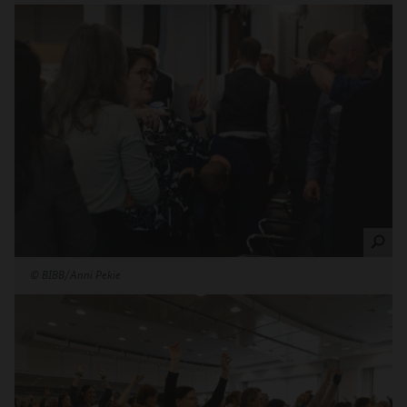
©
BIBB/Anni Pekie