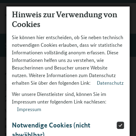
Hinweis zur Verwendung von
MENÜ
Cookies
Sie können hier entscheiden, ob Sie neben technisch
Service
notwendigen Cookies erlauben, dass wir statistische
Informationen vollständig anonym erfassen. Diese
Informationen helfen uns zu verstehen, wie
Besucherinnen und Besucher unsere Website
Tagung zum
nutzen. Weitere Informationen zum Datenschutz
erhalten Sie über den folgenden Link:
Datenschutz
Berufsorientierungsprogramm
Wer unsere Dienstleister sind, können Sie im
2024
Impressum unter folgendem Link nachlesen:
Impressum
Viele Köpfe – eine Mission: Jugendliche erreichen,
aktivieren, befähigen. Unter diesem Motto fokussierten
Notwendige Cookies (nicht
sich 200 Teilnehmende in 30 Workshops auf eine
wirkungsvolle Ausgestaltung des
abwählbar)