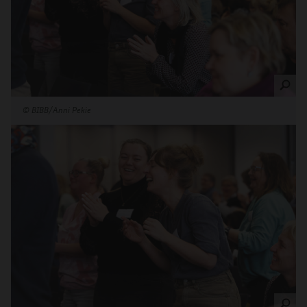
©
BIBB/Anni Pekie