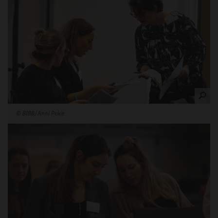
©
BIBB/Anni Pekie