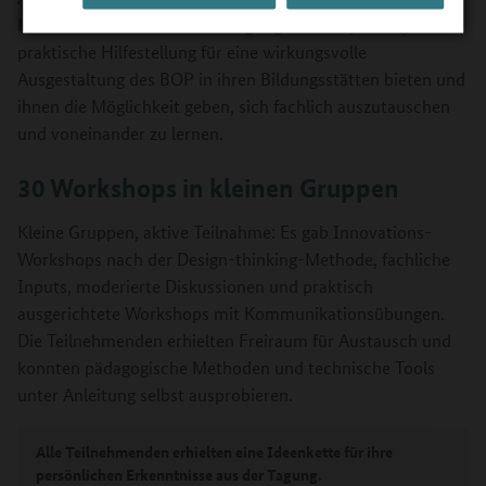
Mitarbeitende. Das Ziel der Tagung: den Projektträgern
praktische Hilfestellung für eine wirkungsvolle
Ausgestaltung des BOP in ihren Bildungsstätten bieten und
ihnen die Möglichkeit geben, sich fachlich auszutauschen
und voneinander zu lernen.
30 Workshops in kleinen Gruppen
Kleine Gruppen, aktive Teilnahme: Es gab Innovations-
Workshops nach der Design-thinking-Methode, fachliche
Inputs, moderierte Diskussionen und praktisch
ausgerichtete Workshops mit Kommunikationsübungen.
Die Teilnehmenden erhielten Freiraum für Austausch und
konnten pädagogische Methoden und technische Tools
unter Anleitung selbst ausprobieren.
Alle Teilnehmenden erhielten eine Ideenkette für ihre
persönlichen Erkenntnisse aus der Tagung.