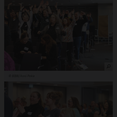
©
BIBB/Anni Pekie