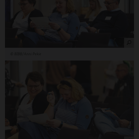
©
BIBB/Anni Pekie