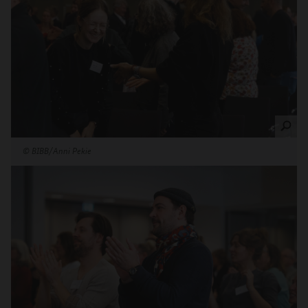
©
BIBB/Anni Pekie