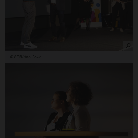
©
BIBB/Anni Pekie