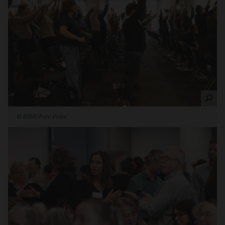
©
BIBB/Anni Pekie