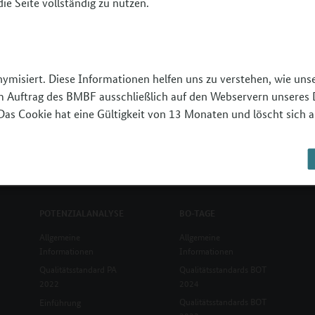
ie Seite vollständig zu nutzen.
damit es bei der Antragstellung keine Probleme
nymisiert. Diese Informationen helfen uns zu verstehen, wie un
 im Auftrag des BMBF ausschließlich auf den Webservern unseres 
Das Cookie hat eine Gültigkeit von 13 Monaten und löscht sich a
POTENZIALANALYSE
BO-TAGE
Allgemeine
Allgemeine
Informationen
Informationen
Qualitätsstandard PA
Qualitätsstandards BOT
2022
2024
Qualitätsstandards BOT
Einführung