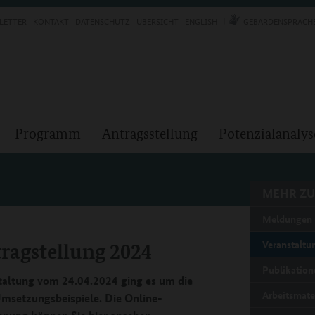
LETTER
KONTAKT
DATENSCHUTZ
ÜBERSICHT
ENGLISH
GEBÄRDENSPRACH
Programm
Antragsstellung
Potenzialanalys
MEHR ZU
Meldungen 
ragstellung 2024
Veranstaltu
Publikation
staltung vom 24.04.2024 ging es um die
Arbeitsmate
Umsetzungsbeispiele. Die Online-