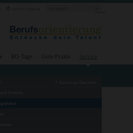
E
LEICHTE SPRACHE
e
BO-Tage
Gute Praxis
Service
:
Zurück zur Übersicht
und Termine
ngsdokus
en
rialien