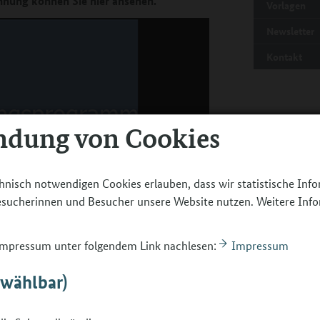
hnung können Sie hier ansehen.
Vorlagen
Newsletter
Kontakt
ndung von Cookies
hnisch notwendigen Cookies erlauben, dass wir statistische Inf
Besucherinnen und Besucher unsere Website nutzen. Weitere Inf
 Impressum unter folgendem Link nachlesen:
Impressum
00:00
bwählbar)
gsprogramm 2024
Teilnehmerinnen und Teilnehmern die