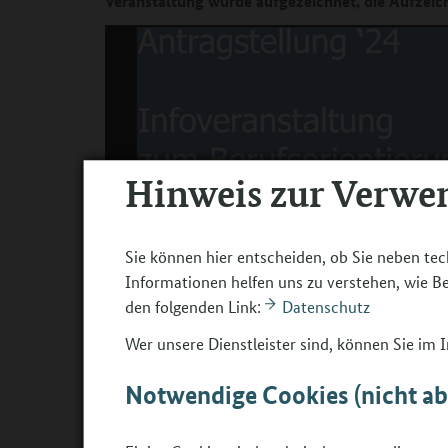
Veranstaltung wurde aufgezeichnet, die Aufzeic
Hinweis zur Verwe
Sie können hier entscheiden, ob Sie neben tec
Informationen helfen uns zu verstehen, wie 
den folgenden Link:
Datenschutz
Wer unsere Dienstleister sind, können Sie im
00:00
Notwendige Cookies (nicht a
Online-Info-Veranstaltung zum Berufsorientierun
In der Video-Konferenz vom 24.04.2024 wurden den 