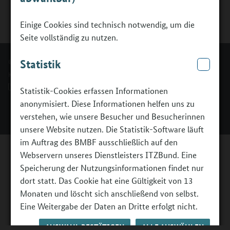
Einige Cookies sind technisch notwendig, um die
Seite vollständig zu nutzen.
© BMBFSFJ - Berufsorientierungsprogramm.
Statistik
Kontakt
Impressum
Erklärung zur Barrierefreiheit
Barriere melden
Statistik-Cookies erfassen Informationen
anonymisiert. Diese Informationen helfen uns zu
verstehen, wie unsere Besucher und Besucherinnen
unsere Website nutzen. Die Statistik-Software läuft
im Auftrag des BMBF ausschließlich auf den
Webservern unseres Dienstleisters ITZBund. Eine
Speicherung der Nutzungsinformationen findet nur
dort statt. Das Cookie hat eine Gültigkeit von 13
Monaten und löscht sich anschließend von selbst.
Eine Weitergabe der Daten an Dritte erfolgt nicht.
AUSWAHL BESTÄTIGEN
ALLE AUSWÄHLEN