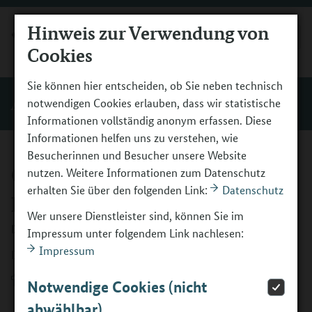
Hinweis zur Verwendung von
MENÜ
Cookies
Sie können hier entscheiden, ob Sie neben technisch
Antragsstellung
notwendigen Cookies erlauben, dass wir statistische
Informationen vollständig anonym erfassen. Diese
Informationen helfen uns zu verstehen, wie
Besucherinnen und Besucher unsere Website
Qualitätsstandards
nutzen. Weitere Informationen zum Datenschutz
erhalten Sie über den folgenden Link:
Datenschutz
praxisorientierte BO-Tage
Wer unsere Dienstleister sind, können Sie im
Datum
30.04.2024
Impressum unter folgendem Link nachlesen:
Impressum
Die Qualitätsstandards in einer barrierefreien Version
Download
(PDF, 195KB, Datei ist barrierefrei⁄barrierearm)
Notwendige Cookies (nicht
abwählbar)