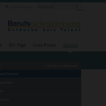
E
LEICHTE SPRACHE
e
BO-Tage
Gute Praxis
Service
:
Zurück zur Übersicht
und Termine
ngsdokus
en
rialien