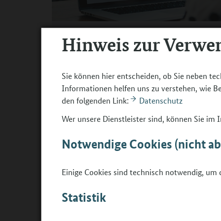
©
Adobe Stock / Alex from the rock
Hinweis zur Verwe
Die BO-Tage bieten vielfältige Ansätze und Ums
strukturierten Erfahrungsaustauschs laden wir Tr
Sie können hier entscheiden, ob Sie neben tec
Tage gemeinsam zu reflektieren und für sich wei
Informationen helfen uns zu verstehen, wie 
Fragen der erfolgreichen Umsetzung, bewährte P
den folgenden Link:
Datenschutz
Herausforderungen. Ziel ist es, voneinander zu l
einzubeziehen und Impulse für die eigene Praxi
Wer unsere Dienstleister sind, können Sie im
23. April 2026 von 
Die Veranstaltung findet am
Notwendige Cookies (nicht a
bietet in einem klar moderierten und praxisorie
Diskussionen und Austausch.
Einige Cookies sind technisch notwendig, um d
Anmeldung
Statistik
Der Anmeldezeitraum für die Veranstaltung ist a