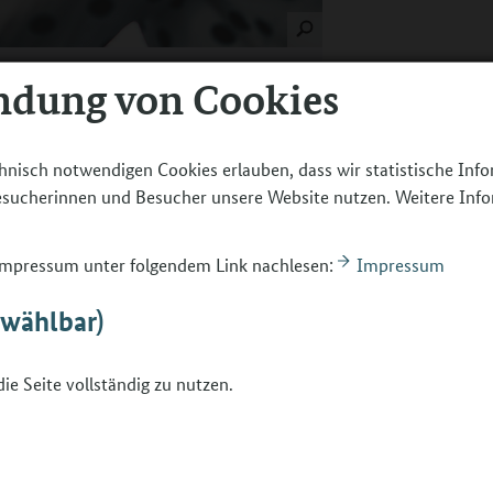
ndung von Cookies
etzungsmöglichkeiten. Im Rahmen eines
äger dazu ein, zentrale Elemente der BO-
hnisch notwendigen Cookies erlauben, dass wir statistische Inf
terzuentwickeln. Im Mittelpunkt stehen
Besucherinnen und Besucher unsere Website nutzen. Weitere Inf
raxisbeispiele sowie bestehende
ernen, unterschiedliche Perspektiven
s mitzunehmen.
 Impressum unter folgendem Link nachlesen:
Impressum
10 bis 12 Uhr als Online-Format
statt und
bwählbar)
ntierten Rahmen Raum für fachliche
ie Seite vollständig zu nutzen.
m 31.3. abgelaufen. Alle Plätze sind