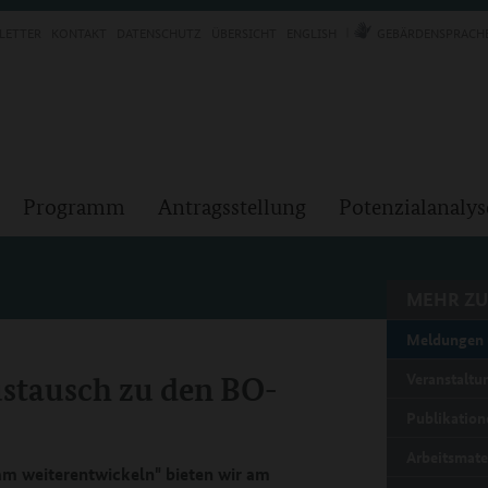
LETTER
KONTAKT
DATENSCHUTZ
ÜBERSICHT
ENGLISH
GEBÄRDENSPRACH
Programm
Antragsstellung
Potenzialanalys
MEHR ZU
Meldungen 
stausch zu den BO-
Veranstaltu
Publikation
Arbeitsmate
m weiterentwickeln" bieten wir am