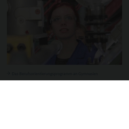
Das Berufsorientierungsprogramm an Gymnasien
© BMBFSFJ - Berufsorientierungsprogramm.
Kontakt
Impressum
Erklärung zur Barrierefreiheit
Barriere melden