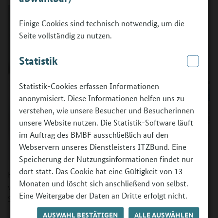
Einige Cookies sind technisch notwendig, um die
Seite vollständig zu nutzen.
Statistik
Statistik-Cookies erfassen Informationen
anonymisiert. Diese Informationen helfen uns zu
verstehen, wie unsere Besucher und Besucherinnen
unsere Website nutzen. Die Statistik-Software läuft
im Auftrag des BMBF ausschließlich auf den
Webservern unseres Dienstleisters ITZBund. Eine
©
Julia Kreuzer | BOP
Speicherung der Nutzungsinformationen findet nur
dort statt. Das Cookie hat eine Gültigkeit von 13
Hiermit geben wir Ihnen einen Überblick über die
Monaten und löscht sich anschließend von selbst.
wesentlichen Neuerungen der Förderrichtlinie 2022 , die
Eine Weitergabe der Daten an Dritte erfolgt nicht.
Sie bei der Antragsrunde 2023 berücksichtigen müssen.
AUSWAHL BESTÄTIGEN
ALLE AUSWÄHLEN