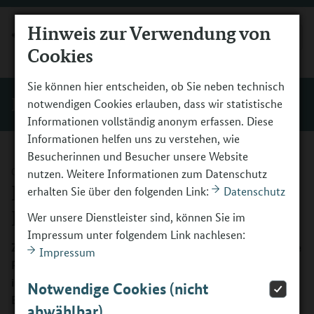
Hinweis zur Verwendung von
MENÜ
Cookies
Sie können hier entscheiden, ob Sie neben technisch
BO-Tage
notwendigen Cookies erlauben, dass wir statistische
Informationen vollständig anonym erfassen. Diese
Informationen helfen uns zu verstehen, wie
Besucherinnen und Besucher unsere Website
05.12.2022
nutzen. Weitere Informationen zum Datenschutz
Im Überblick: Die wichtigsten
erhalten Sie über den folgenden Link:
Datenschutz
Neuerungen
Wer unsere Dienstleister sind, können Sie im
Impressum unter folgendem Link nachlesen:
Zur Antragsrunde 2023 veröffentlicht das BMBF eine neue
Impressum
Richtlinie für die Förderung der Beruflichen Orientierung
in überbetrieblichen und vergleichbaren
Notwendige Cookies (nicht
Berufsbildungsstätten.
abwählbar)