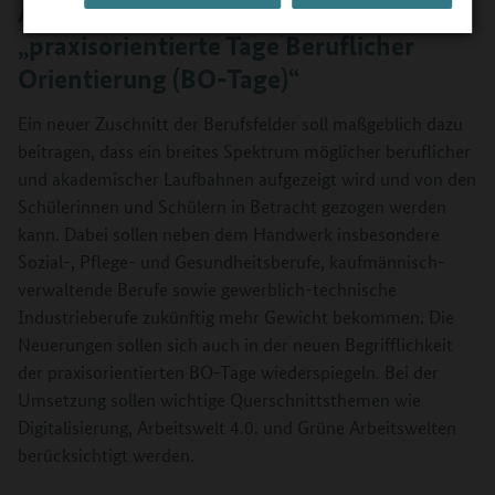
Aus „Werkstatttagen“ werden
„praxisorientierte Tage Beruflicher
Orientierung (BO-Tage)“
Ein neuer Zuschnitt der Berufsfelder soll maßgeblich dazu
beitragen, dass ein breites Spektrum möglicher beruflicher
und akademischer Laufbahnen aufgezeigt wird und von den
Schülerinnen und Schülern in Betracht gezogen werden
kann. Dabei sollen neben dem Handwerk insbesondere
Sozial-, Pflege- und Gesundheitsberufe, kaufmännisch-
verwaltende Berufe sowie gewerblich-technische
Industrieberufe zukünftig mehr Gewicht bekommen. Die
Neuerungen sollen sich auch in der neuen Begrifflichkeit
der praxisorientierten BO-Tage wiederspiegeln. Bei der
Umsetzung sollen wichtige Querschnittsthemen wie
Digitalisierung, Arbeitswelt 4.0. und Grüne Arbeitswelten
berücksichtigt werden.